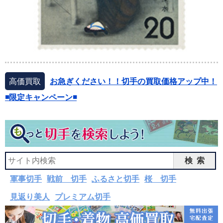
高価買取
お急ぎください！！切手の買取価格アップ中！
◾️限定キャンペーン◾️
検索
軍事切手
戦前 切手
ふるさと切手
桜 切手
見返り美人
プレミアム切手