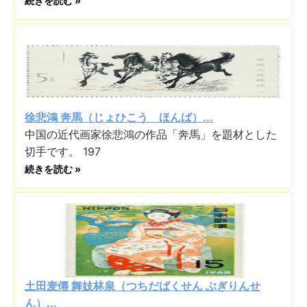
続きを読む »
徐悲鴻 奔馬（じょひこう ほんば）...
中国の近代画家徐悲鴻の作品「奔馬」を題材とした
切手です。 197
続きを読む »
土田麦僊 舞妓林泉（つちだばくせん ぶぎりんせ
ん）...