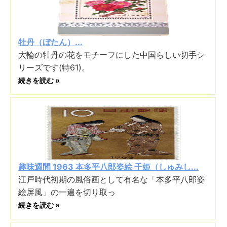
牡丹（ぼたん）...
大輪の牡丹の花をモチーフにした中国らしい切手シ
リーズです(特61)。
続きを読む »
趣味週間 1963 本多平八郎姿絵 千姫（しゅみし...
江戸時代初期の風俗画として有名な「本多平八郎姿
絵屏風」の一遍を切り取っ
続きを読む »