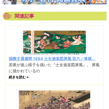
関連記事
国際文通週間 1994 士女遊楽図屏風 双六／将棋...
若衆が遊ぶ様子を描いた『士女遊楽図屏風』。 屏風
に描かれているの
続きを読む »