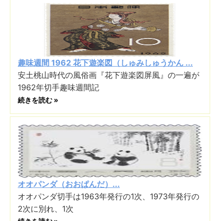
趣味週間 1962 花下遊楽図（しゅみしゅうかん ...
安土桃山時代の風俗画『花下遊楽図屏風』の一遍が
1962年切手趣味週間記
続きを読む »
オオパンダ（おおぱんだ）...
オオパンダ切手は1963年発行の1次、1973年発行の
2次に別れ、1次