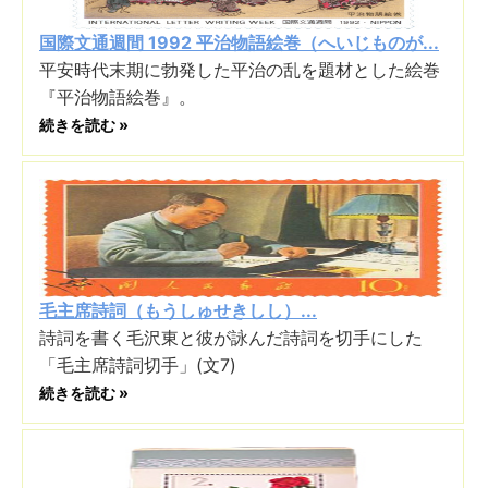
国際文通週間 1992 平治物語絵巻（へいじものが...
平安時代末期に勃発した平治の乱を題材とした絵巻
『平治物語絵巻』。
続きを読む »
毛主席詩詞（もうしゅせきしし）...
詩詞を書く毛沢東と彼が詠んだ詩詞を切手にした
「毛主席詩詞切手」(文7)
続きを読む »