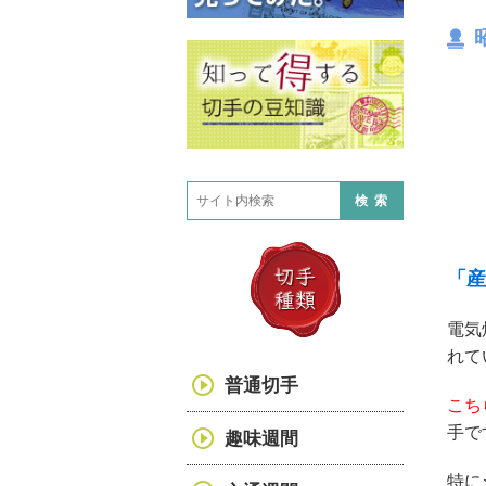
検索
「産
電気
れて
普通切手
こち
手で
趣味週間
特に