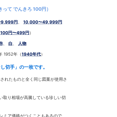
って でんきろ 100円）
〜9,999円
、
10,000〜49,999円
（
100円〜499円
）
赤
、
白
、
人物
年 1952年（
1940年代
）
なし切手」の一枚です。
行されたものと全く同じ図案が使用さ
い取り相場が高騰している珍しい切
プレミア価格がつくこともあるので、