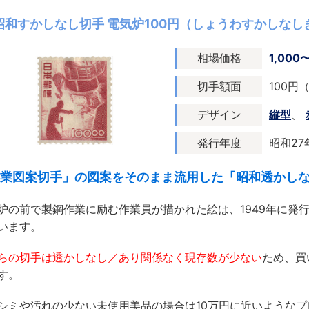
昭和すかしなし切手 電気炉100円（しょうわすかしなしき
相場価格
1,000
切手額面
100円
デザイン
縦型
、
発行年度
昭和27
業図案切手」の図案をそのまま流用した「昭和透かし
炉の前で製鋼作業に励む作業員が描かれた絵は、1949年に発
います。
らの切手は透かしなし／あり関係なく現存数が少ない
ため、買
す。
シミや汚れの少ない未使用美品の場合は10万円に近いような