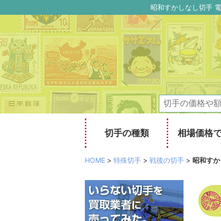
昭和すかしなし切手 電
切手の種類
相場価格
HOME
>
特殊切手
>
戦後の切手
>
昭和すか