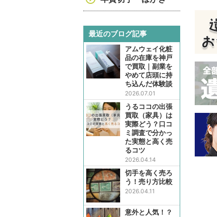
最近のブログ記事
アムウェイ化粧
品の在庫を神戸
で買取｜副業を
やめて店頭に持
ち込んだ体験談
2026.07.01
うるココの出張
買取（家具）は
実際どう？口コ
ミ調査で分かっ
た実態と高く売
るコツ
2026.04.14
切手を高く売ろ
う！売り方比較
2026.04.11
意外と人気！？