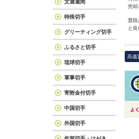
文通週間
売却
特殊切手
普段
と良
グリーティング切手
ふるさと切手
高価
琉球切手
軍事切手
寄附金付切手
中国切手
外国切手
年賀切手・はがき