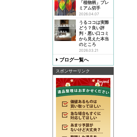
「植物柄」プレ
ミアム切手
2026.04.07
うるココは実際
どう？良い評
判・悪い口コミ
から見えた本当
のところ
2026.03.21
ブログ一覧へ
スポンサーリンク