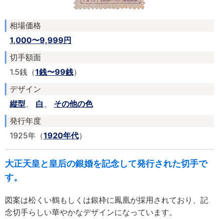
相場価格
1,000〜9,999円
切手額面
1.5銭（
1銭〜99銭
）
デザイン
縦型
、
白
、
その他の色
発行年度
1925年（
1920年代
）
大正天皇と皇后の銀婚を記念して発行された切手で
す。
図案は松くい鶴もしくは銀枠に鳳凰が採用されており、記
念切手らしい華やかなデザインになっています。