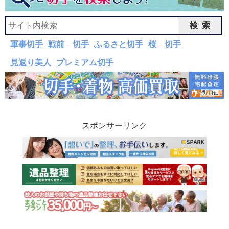
検索
軍事切手
戦前 切手
ふるさと切手
桜 切手
見返り美人
プレミアム切手
スポンサーリンク