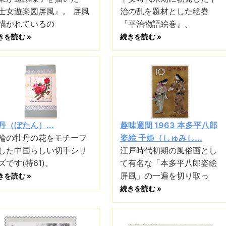
士女遊楽図屏風』。 屏風
治の乱を題材とした絵巻
描かれているの
『平治物語絵巻』。
きを読む »
続きを読む »
丹（ぼたん）...
趣味週間 1963 本多平八郎
輪の牡丹の花をモチーフ
姿絵 千姫（しゅみし...
した中国らしい切手シリ
江戸時代初期の風俗画とし
ズです(特61)。
て有名な「本多平八郎姿絵
屏風」の一遍を切り取っ
きを読む »
続きを読む »