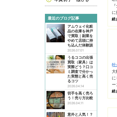
『
に
最近のブログ記事
続
アムウェイ化粧
品の在庫を神戸
で買取｜副業を
やめて店頭に持
ち込んだ体験談
2026.07.01
うるココの出張
買取（家具）は
牡
実際どう？口コ
大
ミ調査で分かっ
た実態と高く売
に
るコツ
ー
2026.04.14
続
切手を高く売ろ
う！売り方比較
2026.04.11
意外と人気！？