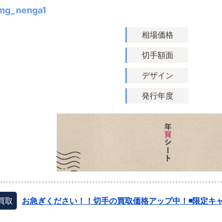
mg_nenga1
相場価格
切手額面
デザイン
発行年度
買取
お急ぎください！！切手の買取価格アップ中！◾️限定キャ