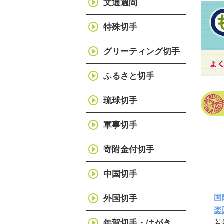
文通週間
特殊切手
グリーティング切手
ふるさと切手
琉球切手
軍事切手
寄附金付切手
中国切手
国
外国切手
楽
若
年賀切手・はがき