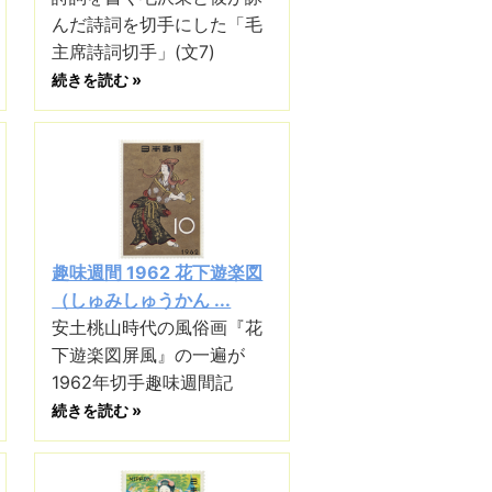
んだ詩詞を切手にした「毛
主席詩詞切手」(文7)
続きを読む »
趣味週間 1962 花下遊楽図
（しゅみしゅうかん ...
安土桃山時代の風俗画『花
下遊楽図屏風』の一遍が
1962年切手趣味週間記
続きを読む »