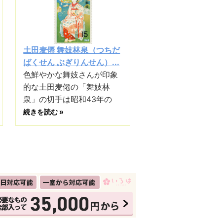
土田麦僊 舞妓林泉（つちだ
ばくせん ぶぎりんせん）...
色鮮やかな舞妓さんが印象
的な土田麦僊の「舞妓林
泉」の切手は昭和43年の
続きを読む »