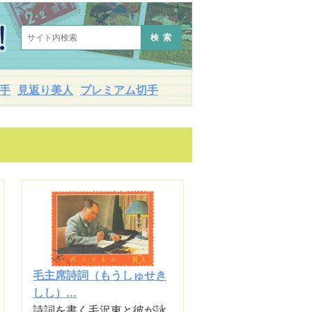
検索
手
見返り美人
プレミアム切手
毛主席詩詞（もうしゅせき
しし）...
詩詞を書く毛沢東と彼が詠