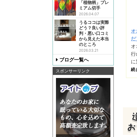
「植物柄」プレ
ミアム切手
2026.04.07
うるココは実際
どう？良い評
オ
判・悪い口コミ
だ）
から見えた本当
のところ
オ
2026.03.21
行
ブログ一覧へ
に
続
スポンサーリンク