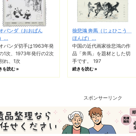
オパンダ（おおぱん
徐悲鴻 奔馬（じょひこう
...
ほんば）...
オパンダ切手は1963年発
中国の近代画家徐悲鴻の作
の1次、1973年発行の2次
品「奔馬」を題材とした切
別れ、1次
手です。 197
きを読む »
続きを読む »
スポンサーリンク