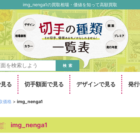
img_nenga1の買取相場・価値を知って高額買取
検索
で見る
切手額面で見る
デザインで見る
発行
取価格
>
img_nenga1
img_nenga1