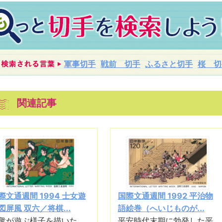
軍事切手
戦前 切手
ふるさと切手
桜 切
関連記事
際文通週間 1994 士女遊
国際文通週間 1992 平治物
図屏風 双六／将棋...
語絵巻（へいじものが...
衆が遊ぶ様子を描いた
平安時代末期に勃発した平