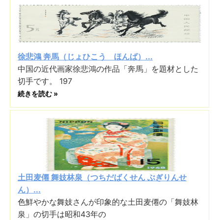
徐悲鴻 奔馬（じょひこう ほんば）...
中国の近代画家徐悲鴻の作品「奔馬」を題材とした
切手です。 197
続きを読む »
土田麦僊 舞妓林泉（つちだばくせん ぶぎりんせ
ん）...
色鮮やかな舞妓さんが印象的な土田麦僊の「舞妓林
泉」の切手は昭和43年の