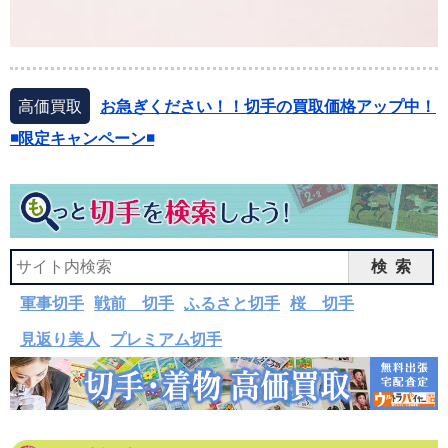
高価買取
お急ぎください！！切手の買取価格アップ中！
◾️限定キャンペーン◾️
検索
軍事切手
戦前 切手
ふるさと切手
桜 切手
見返り美人
プレミアム切手