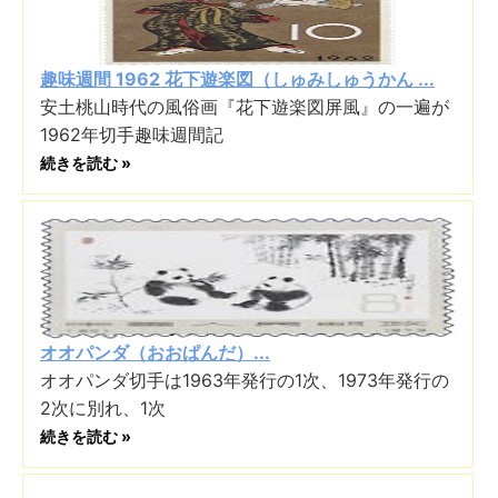
趣味週間 1962 花下遊楽図（しゅみしゅうかん ...
安土桃山時代の風俗画『花下遊楽図屏風』の一遍が
1962年切手趣味週間記
続きを読む »
オオパンダ（おおぱんだ）...
オオパンダ切手は1963年発行の1次、1973年発行の
2次に別れ、1次
続きを読む »