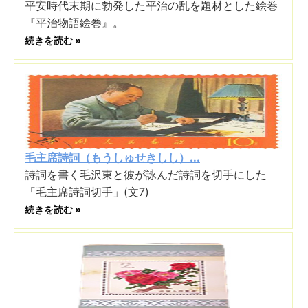
平安時代末期に勃発した平治の乱を題材とした絵巻
『平治物語絵巻』。
続きを読む »
毛主席詩詞（もうしゅせきしし）...
詩詞を書く毛沢東と彼が詠んだ詩詞を切手にした
「毛主席詩詞切手」(文7)
続きを読む »