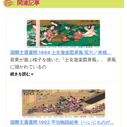
関連記事
国際文通週間 1994 士女遊楽図屏風 双六／将棋...
若衆が遊ぶ様子を描いた『士女遊楽図屏風』。 屏風
に描かれているの
続きを読む »
国際文通週間 1992 平治物語絵巻（へいじものが...