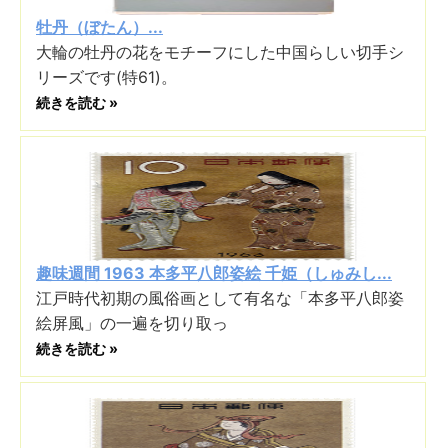
牡丹（ぼたん）...
大輪の牡丹の花をモチーフにした中国らしい切手シ
リーズです(特61)。
続きを読む »
趣味週間 1963 本多平八郎姿絵 千姫（しゅみし...
江戸時代初期の風俗画として有名な「本多平八郎姿
絵屏風」の一遍を切り取っ
続きを読む »