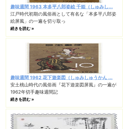
趣味週間 1963 本多平八郎姿絵 千姫（しゅみし...
江戸時代初期の風俗画として有名な「本多平八郎姿
絵屏風」の一遍を切り取っ
続きを読む »
趣味週間 1962 花下遊楽図（しゅみしゅうかん ...
安土桃山時代の風俗画『花下遊楽図屏風』の一遍が
1962年切手趣味週間記
続きを読む »