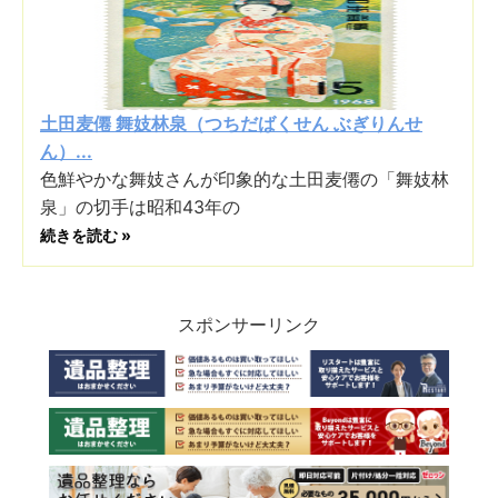
土田麦僊 舞妓林泉（つちだばくせん ぶぎりんせ
ん）...
色鮮やかな舞妓さんが印象的な土田麦僊の「舞妓林
泉」の切手は昭和43年の
続きを読む »
スポンサーリンク