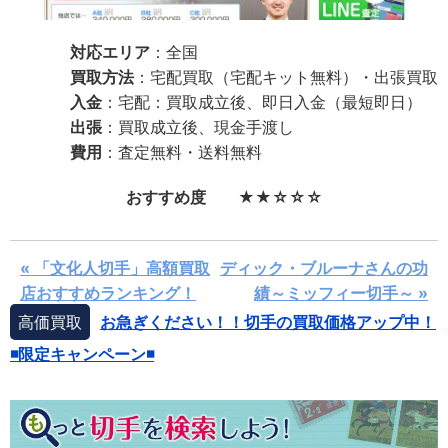
対応エリア
：全国
買取方法
：宅配買取（宅配キット無料）・出張買取
入金
：宅配：買取成立後、即日入金（最短即日）
出張
：買取成立後、現金手渡し
費用
：査定無料・送料無料
おすすめ度 ★★☆☆☆
« 「文化人切手」高額買取
ディック・ブルーナさんの功
店おすすめランキング！
績～ミッフィー切手～ »
高価買取
お急ぎください！！切手の買取価格アップ中！
◾️限定キャンペーン◾️