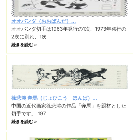
オオパンダ（おおぱんだ）...
オオパンダ切手は1963年発行の1次、1973年発行の
2次に別れ、1次
続きを読む »
徐悲鴻 奔馬（じょひこう ほんば）...
中国の近代画家徐悲鴻の作品「奔馬」を題材とした
切手です。 197
続きを読む »