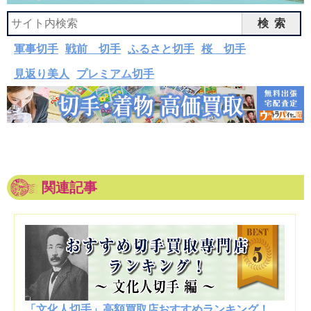
検索
軍事切手
戦前 切手
ふるさと切手
桜 切手
見返り美人
プレミアム切手
関連記事
「文化人切手」高額買取店おすすめランキング！...