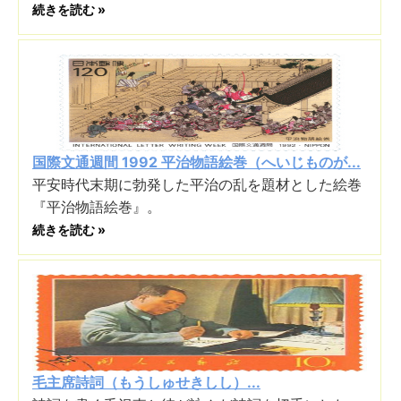
続きを読む »
国際文通週間 1992 平治物語絵巻（へいじものが...
平安時代末期に勃発した平治の乱を題材とした絵巻
『平治物語絵巻』。
続きを読む »
毛主席詩詞（もうしゅせきしし）...