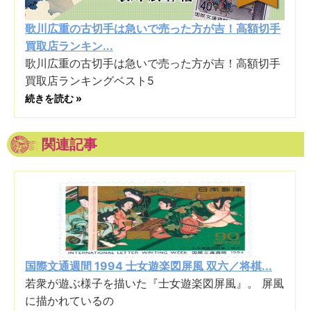
歌川広重の古切手は急いで売った方が吉！高額切手
買取店ランキン...
歌川広重の古切手は急いで売った方が吉！高額切手
買取店ランキングベスト5
続きを読む »
関連記事
国際文通週間 1994 士女遊楽図屏風 双六／将棋...
若衆が遊ぶ様子を描いた『士女遊楽図屏風』。 屏風
に描かれているの