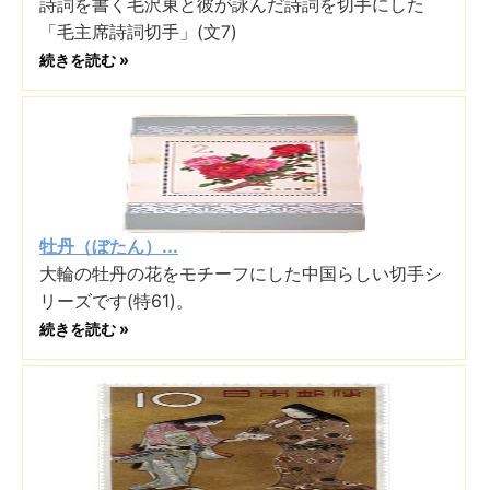
詩詞を書く毛沢東と彼が詠んだ詩詞を切手にした
「毛主席詩詞切手」(文7)
続きを読む »
牡丹（ぼたん）...
大輪の牡丹の花をモチーフにした中国らしい切手シ
リーズです(特61)。
続きを読む »