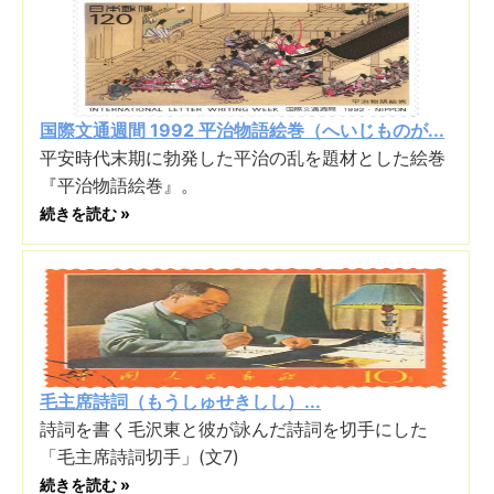
国際文通週間 1992 平治物語絵巻（へいじものが...
平安時代末期に勃発した平治の乱を題材とした絵巻
『平治物語絵巻』。
続きを読む »
毛主席詩詞（もうしゅせきしし）...
詩詞を書く毛沢東と彼が詠んだ詩詞を切手にした
「毛主席詩詞切手」(文7)
続きを読む »