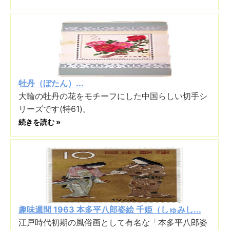
牡丹（ぼたん）...
大輪の牡丹の花をモチーフにした中国らしい切手シ
リーズです(特61)。
続きを読む »
趣味週間 1963 本多平八郎姿絵 千姫（しゅみし...
江戸時代初期の風俗画として有名な「本多平八郎姿