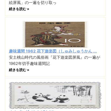
絵屏風」の一遍を切り取っ
続きを読む »
趣味週間 1962 花下遊楽図（しゅみしゅうかん ...
安土桃山時代の風俗画『花下遊楽図屏風』の一遍が
1962年切手趣味週間記
続きを読む »