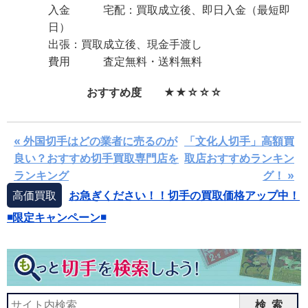
入金 宅配：買取成立後、即日入金（最短即
日）
出張：買取成立後、現金手渡し
費用 査定無料・送料無料
おすすめ度 ★★☆☆☆
« 外国切手はどの業者に売るのが
「文化人切手」高額買
良い？おすすめ切手買取専門店を
取店おすすめランキン
ランキング
グ！ »
高価買取
お急ぎください！！切手の買取価格アップ中！
◾️限定キャンペーン◾️
検索