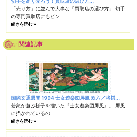
切手を高く売ろう！買取店の選び方...
「売り方」に並んで大事な「買取店の選び方」 切手
の専門買取店にもピン
続きを読む »
関連記事
国際文通週間 1994 士女遊楽図屏風 双六／将棋...
若衆が遊ぶ様子を描いた『士女遊楽図屏風』。 屏風
に描かれているの
続きを読む »