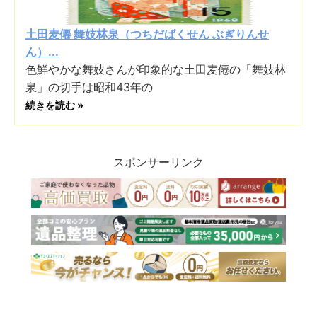
土田麦僊 舞妓林泉（つちだばくせん ぶぎりんせ
ん）...
色鮮やかな舞妓さんが印象的な土田麦僊の「舞妓林
泉」の切手は昭和43年の
続きを読む »
スポンサーリンク