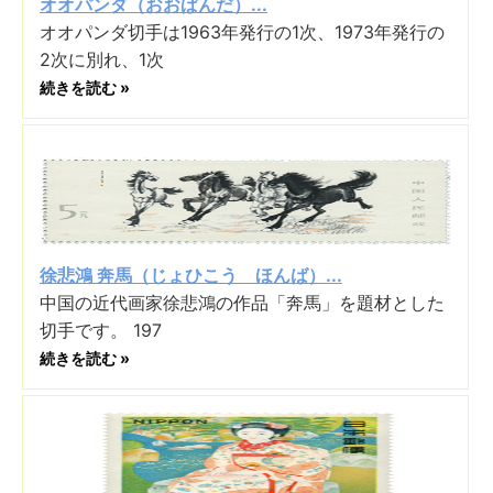
オオパンダ（おおぱんだ）...
オオパンダ切手は1963年発行の1次、1973年発行の
2次に別れ、1次
続きを読む »
徐悲鴻 奔馬（じょひこう ほんば）...
中国の近代画家徐悲鴻の作品「奔馬」を題材とした
切手です。 197
続きを読む »