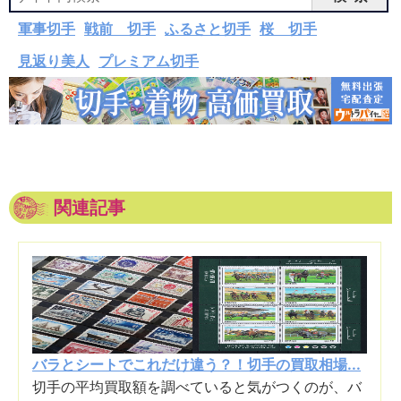
軍事切手
戦前 切手
ふるさと切手
桜 切手
見返り美人
プレミアム切手
関連記事
バラとシートでこれだけ違う？！切手の買取相場...
切手の平均買取額を調べていると気がつくのが、バ