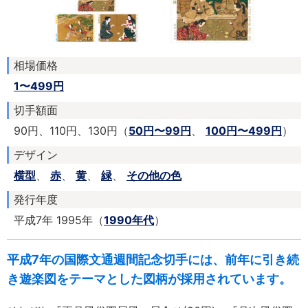
相場価格
1〜499円
切手額面
90円、110円、130円（
50円〜99円
、
100円〜499円
）
デザイン
横型
、
赤
、
黄
、
緑
、
その他の色
発行年度
平成7年 1995年（
1990年代
）
平成7年の国際文通週間記念切手には、前年に引き続
き遊楽図をテーマとした図柄が採用されています。