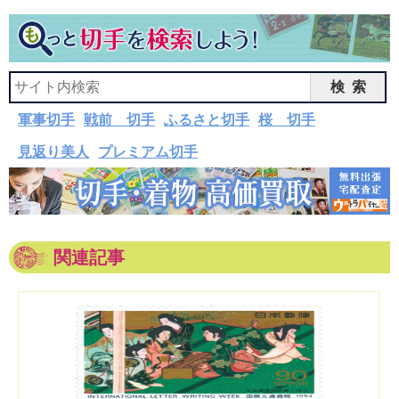
検索
軍事切手
戦前 切手
ふるさと切手
桜 切手
見返り美人
プレミアム切手
関連記事