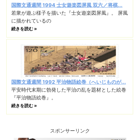
国際文通週間 1994 士女遊楽図屏風 双六／将棋...
若衆が遊ぶ様子を描いた『士女遊楽図屏風』。 屏風
に描かれているの
続きを読む »
国際文通週間 1992 平治物語絵巻（へいじものが...
平安時代末期に勃発した平治の乱を題材とした絵巻
『平治物語絵巻』。
続きを読む »
スポンサーリンク