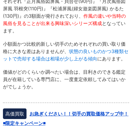
それぞれ『正月風俗図屏風・貝合せ(90円)』『月次風俗図
屏風 羽根突(110円)』『松浦屏風(婦女遊楽図屏風) かるた
(130円)』の3額面が発行されており、
作風の違いや当時の
風俗を見ることが出来る興味深いシリーズ構成
となってい
ます。
小額面かつ比較的新しい切手のためそれぞれの買い取り価
格に大きな差はありませんが、
状態の良いものかつ3種類セ
ットで売却する場合は相場が少し上がる傾向
にあります。
価値がどのくらいか調べたい場合は、目利きのできる鑑定
員が在籍している専門店に、一度査定依頼してみてはいか
がでしょうか。
高価買取
お急ぎください！！切手の買取価格アップ中！
◾️限定キャンペーン◾️