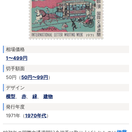
相場価格
1〜499円
切手額面
50円（
50円〜99円
）
デザイン
横型
、
赤
、
緑
、
建物
発行年度
1971年（
1970年代
）