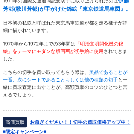
伊藤
1971年の国際文通週間記念切手に取り上げられたのは
芳邨(歌川芳邨)が手がけた錦絵『東京鉄道馬車図』。
日本初の私鉄と呼ばれた東京馬車鉄道が都を走る様子が詳
細に描かれています。
1970年から1972年までの3年間は
「明治文明開化機の錦
絵」をテーマにモダンな版画画が切手絵に使用
されてきま
した。
こちらの切手を買い取ってもらう際は、
美品であることが
一番、次にシートであることもしくは他の種類の切手
と一
緒に買取査定に出すことが、高額買取のコツのひとつと言
えるでしょう。
高価買取
お急ぎください！！切手の買取価格アップ中！
◾️限定キャンペーン◾️