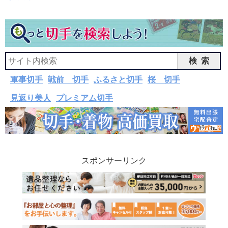
検索
軍事切手
戦前 切手
ふるさと切手
桜 切手
見返り美人
プレミアム切手
スポンサーリンク