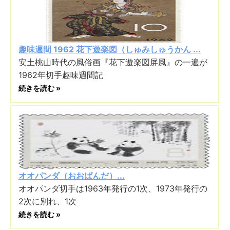
趣味週間 1962 花下遊楽図（しゅみしゅうかん ...
安土桃山時代の風俗画『花下遊楽図屏風』の一遍が
1962年切手趣味週間記
続きを読む »
オオパンダ（おおぱんだ）...
オオパンダ切手は1963年発行の1次、1973年発行の
2次に別れ、1次
続きを読む »