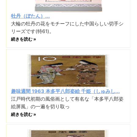
牡丹（ぼたん）...
大輪の牡丹の花をモチーフにした中国らしい切手シ
リーズです(特61)。
続きを読む »
趣味週間 1963 本多平八郎姿絵 千姫（しゅみし...
江戸時代初期の風俗画として有名な「本多平八郎姿
絵屏風」の一遍を切り取っ
続きを読む »