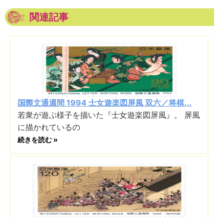
関連記事
国際文通週間 1994 士女遊楽図屏風 双六／将棋...
若衆が遊ぶ様子を描いた『士女遊楽図屏風』。 屏風
に描かれているの
続きを読む »