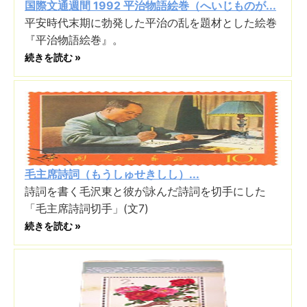
国際文通週間 1992 平治物語絵巻（へいじものが...
平安時代末期に勃発した平治の乱を題材とした絵巻
『平治物語絵巻』。
続きを読む »
毛主席詩詞（もうしゅせきしし）...
詩詞を書く毛沢東と彼が詠んだ詩詞を切手にした
「毛主席詩詞切手」(文7)
続きを読む »