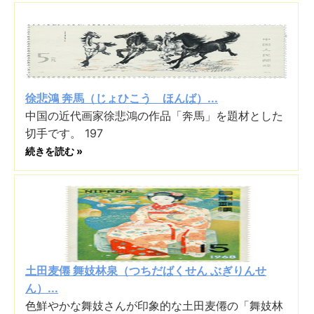
徐悲鴻 奔馬（じょひこう ほんば）...
中国の近代画家徐悲鴻の作品「奔馬」を題材とした
切手です。 197
続きを読む »
土田麦僊 舞妓林泉（つちだばくせん ぶぎりんせ
ん）...
色鮮やかな舞妓さんが印象的な土田麦僊の「舞妓林