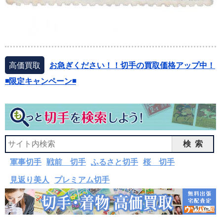
高価買取
お急ぎください！！切手の買取価格アップ中！
◾️限定キャンペーン◾️
検索
軍事切手
戦前 切手
ふるさと切手
桜 切手
見返り美人
プレミアム切手