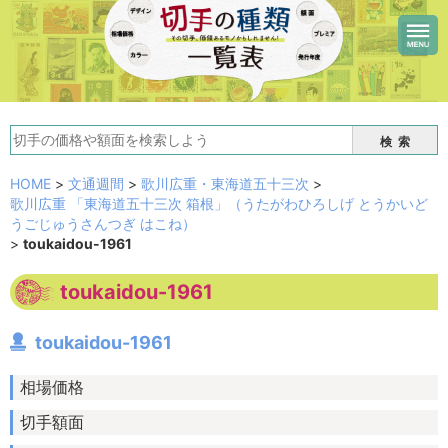
検索
HOME
>
文通週間
>
歌川広重・東海道五十三次
>
歌川広重 「東海道五十三次 箱根」（うたがわひろしげ とうかいど
うごじゅうさんつぎ はこね）
>
toukaidou-1961
toukaidou-1961
toukaidou-1961
相場価格
切手額面