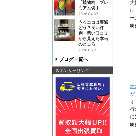
大
「植物柄」プレ
ミアム切手
に
2026.04.07
ー
うるココは実際
続
どう？良い評
判・悪い口コミ
から見えた本当
のところ
2026.03.21
ブログ一覧へ
スポンサーリンク
オ
だ）
オ
行
に
続