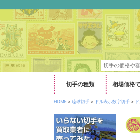
切手の種類
相場価格
HOME
>
琉球切手
>
ドル表示数字切手
>
ト