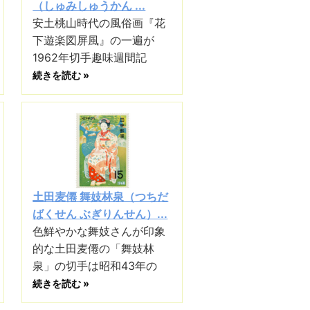
（しゅみしゅうかん ...
安土桃山時代の風俗画『花
下遊楽図屏風』の一遍が
1962年切手趣味週間記
続きを読む »
土田麦僊 舞妓林泉（つちだ
ばくせん ぶぎりんせん）...
色鮮やかな舞妓さんが印象
的な土田麦僊の「舞妓林
泉」の切手は昭和43年の
続きを読む »