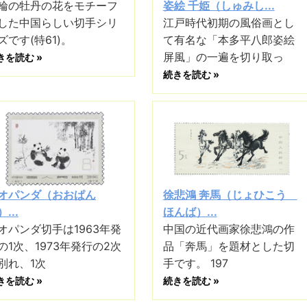
輪の牡丹の花をモチーフ
姿絵 千姫（しゅみし...
した中国らしい切手シリ
江戸時代初期の風俗画とし
ズです(特61)。
て有名な「本多平八郎姿絵
屏風」の一遍を切り取っ
きを読む »
続きを読む »
オパンダ（おおぱん
徐悲鴻 奔馬（じょひこう
...
ほんば）...
オパンダ切手は1963年発
中国の近代画家徐悲鴻の作
の1次、1973年発行の2次
品「奔馬」を題材とした切
別れ、1次
手です。 197
きを読む »
続きを読む »