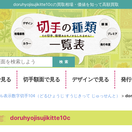
doruhyojisujikitte10cの買取相場・価値を知って高額買取
検索
で見る
切手額面で見る
デザインで見る
発行
゙ル表示数字切手10¢（どるひょうじ すうじきって じゅっせんと）
>
dor
doruhyojisujikitte10c