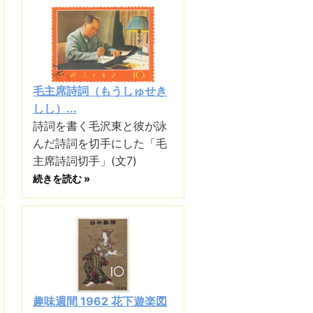
毛主席詩詞（もうしゅせき
しし）...
詩詞を書く毛沢東と彼が詠
んだ詩詞を切手にした「毛
主席詩詞切手」(文7)
続きを読む »
趣味週間 1962 花下遊楽図