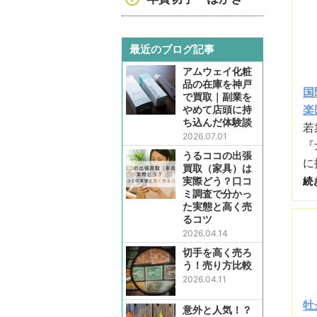
最近のブログ記事
アムウェイ化粧
品の在庫を神戸
国
で買取｜副業を
楽
やめて店頭に持
ち込んだ体験談
若
2026.07.01
『
うるココの出張
に
買取（家具）は
実際どう？口コ
続
ミ調査で分かっ
た実態と高く売
るコツ
2026.04.14
切手を高く売ろ
う！売り方比較
2026.04.11
牡
意外と人気！？