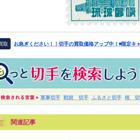
買取
お急ぎください！！切手の買取価格アップ中！◾️限定キャ
軍事切手
戦前 切手
ふるさと切手
桜 切
関連記事