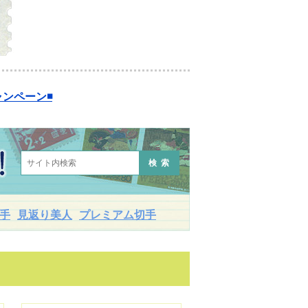
ンペーン◾️
検索
手
見返り美人
プレミアム切手