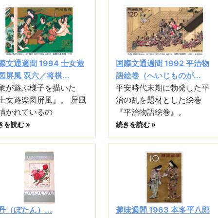
際文通週間 1994 士女遊
国際文通週間 1992 平治物
図屏風 双六／将棋...
語絵巻（へいじものが...
衆が遊ぶ様子を描いた
平安時代末期に勃発した平
士女遊楽図屏風』。 屏風
治の乱を題材とした絵巻
描かれているの
『平治物語絵巻』。
きを読む »
続きを読む »
丹（ぼたん）...
趣味週間 1963 本多平八郎