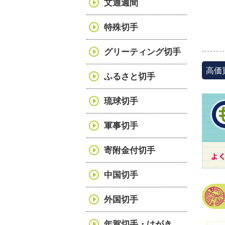
文通週間
特殊切手
グリーティング切手
高価
ふるさと切手
琉球切手
軍事切手
寄附金付切手
中国切手
外国切手
年賀切手・はがき