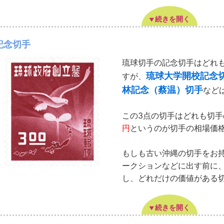
続きを開く
記念切手
琉球切手の記念切手はどれ
琉球大学開校記念
すが、
林記念（蔡温）切手
など
この3点の切手はどれも切
円
というのが切手の相場価
もしも古い沖縄の切手をお
ークションなどに出す前に
し、どれだけの価値がある
続きを開く