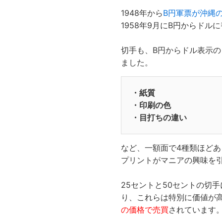
1948年から
B円軍票が沖縄
1958年9月にB円からドル
切手も、B円からドル表示
ました。
・紙質
・印刷の色
・目打ちの違い
など、一額面で4種類ほど
プリントがマニアの興味を
25セントと50セントの切
り、これらは特別に価値が
の価格で売買
されています