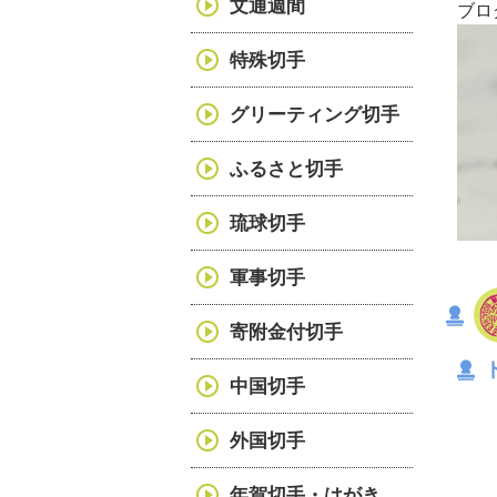
文通週間
ブロ
特殊切手
グリーティング切手
ふるさと切手
琉球切手
軍事切手
寄附金付切手
中国切手
外国切手
年賀切手・はがき