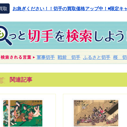
買取
お急ぎください！！切手の買取価格アップ中！◾️限定キャ
軍事切手
戦前 切手
ふるさと切手
桜 切
関連記事