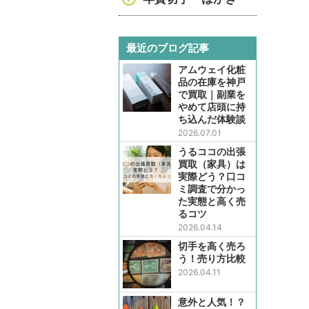
最近のブログ記事
アムウェイ化粧
品の在庫を神戸
で買取｜副業を
やめて店頭に持
ち込んだ体験談
2026.07.01
うるココの出張
買取（家具）は
実際どう？口コ
ミ調査で分かっ
た実態と高く売
るコツ
2026.04.14
切手を高く売ろ
う！売り方比較
2026.04.11
意外と人気！？