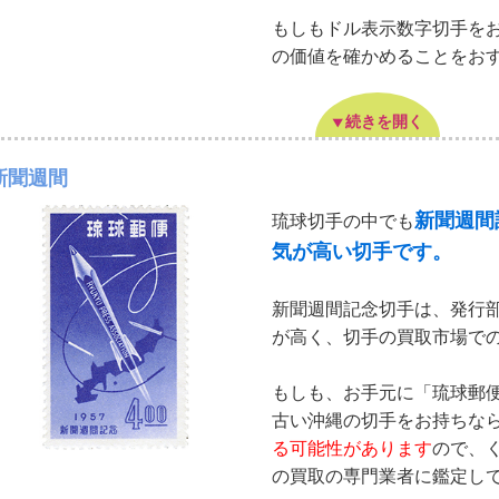
もしもドル表示数字切手をお
の価値を確かめることをお
続きを開く
新聞週間
新聞週間
琉球切手の中でも
気が高い切手です。
新聞週間記念切手は、発行
が高く、切手の買取市場で
もしも、お手元に「琉球郵
古い沖縄の切手をお持ちな
る可能性があります
ので、
の買取の専門業者に鑑定し