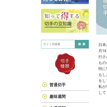
日本
検索
月1
行さ
もの
特に
もし
をし
普通切手
私が
して
趣味週間