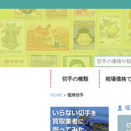
切手の種類
相場価格
HOME
>
琉球切手
琉