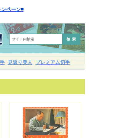
ンペーン◾️
検索
手
見返り美人
プレミアム切手