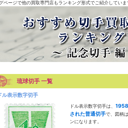
グページで他の買取専門店もランキング形式でご紹介していま
琉球切手 一覧
ドル表示数字切手
19
ドル表示数字切手は、
された普通切手
で、図柄
ンになります。