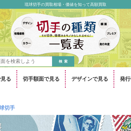
琉球切手の買取相場・価値を知って高額買取
検索
で見る
切手額面で見る
デザインで見る
発行
球切手