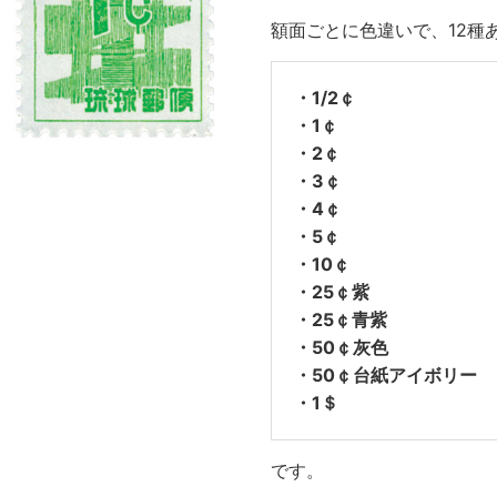
額面ごとに色違いで、12種
・1/2￠
・1￠
・2￠
・3￠
・4￠
・5￠
・10￠
・25￠紫
・25￠青紫
・50￠灰色
・50￠台紙アイボリー
・1＄
です。