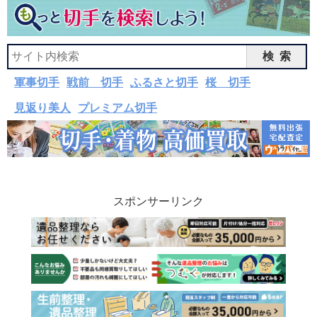
検索
軍事切手
戦前 切手
ふるさと切手
桜 切手
見返り美人
プレミアム切手
スポンサーリンク