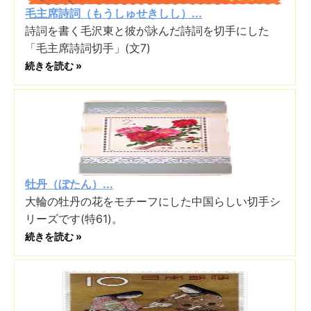
毛主席詩詞（もうしゅせきしし）...
詩詞を書く毛沢東と彼が詠んだ詩詞を切手にした
「毛主席詩詞切手」(文7)
続きを読む »
牡丹（ぼたん）...
大輪の牡丹の花をモチーフにした中国らしい切手シ
リーズです(特61)。
続きを読む »