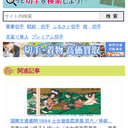
検索
軍事切手
戦前 切手
ふるさと切手
桜 切手
見返り美人
プレミアム切手
関連記事
国際文通週間 1994 士女遊楽図屏風 双六／将棋...
若衆が遊ぶ様子を描いた『士女遊楽図屏風』。 屏風