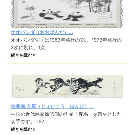
オオパンダ（おおぱんだ）...
オオパンダ切手は1963年発行の1次、1973年発行の
2次に別れ、1次
続きを読む »
徐悲鴻 奔馬（じょひこう ほんば）...
中国の近代画家徐悲鴻の作品「奔馬」を題材とした
切手です。 197
続きを読む »