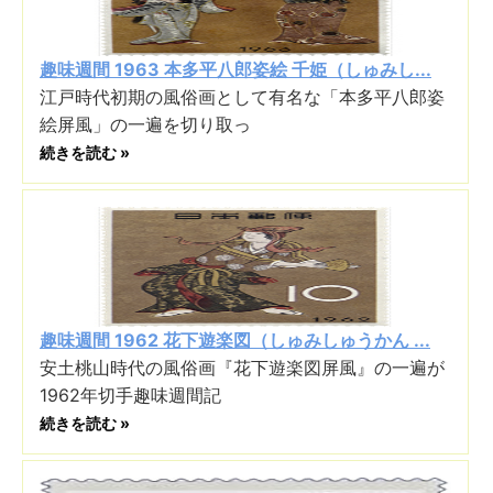
趣味週間 1963 本多平八郎姿絵 千姫（しゅみし...
江戸時代初期の風俗画として有名な「本多平八郎姿
絵屏風」の一遍を切り取っ
続きを読む »
趣味週間 1962 花下遊楽図（しゅみしゅうかん ...
安土桃山時代の風俗画『花下遊楽図屏風』の一遍が
1962年切手趣味週間記
続きを読む »