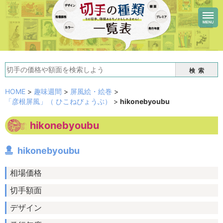
検索
HOME
>
趣味週間
>
屏風絵・絵巻
>
「彦根屏風」（ ひこねびょうぶ）
>
hikonebyoubu
hikonebyoubu
hikonebyoubu
相場価格
切手額面
デザイン