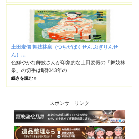
土田麦僊 舞妓林泉（つちだばくせん ぶぎりんせ
ん）...
色鮮やかな舞妓さんが印象的な土田麦僊の「舞妓林
泉」の切手は昭和43年の
続きを読む »
スポンサーリンク