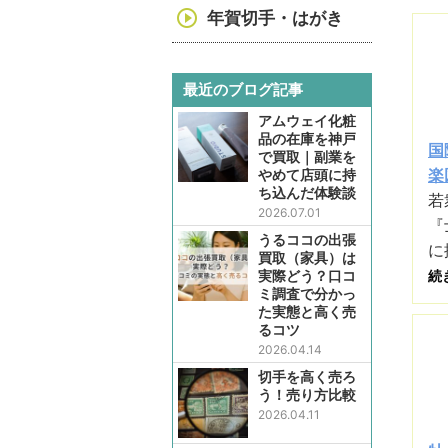
年賀切手・はがき
最近のブログ記事
アムウェイ化粧
品の在庫を神戸
国
で買取｜副業を
楽
やめて店頭に持
ち込んだ体験談
若
2026.07.01
『
うるココの出張
に
買取（家具）は
実際どう？口コ
続
ミ調査で分かっ
た実態と高く売
るコツ
2026.04.14
切手を高く売ろ
う！売り方比較
2026.04.11