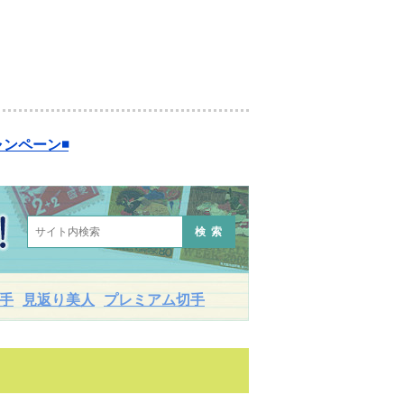
ンペーン◾️
検索
手
見返り美人
プレミアム切手