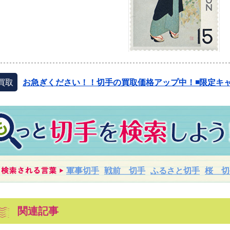
買取
お急ぎください！！切手の買取価格アップ中！◾️限定キャ
軍事切手
戦前 切手
ふるさと切手
桜 切
関連記事