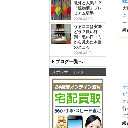
牡
意外と人気！？
大
「植物柄」プレ
ミアム切手
に
2026.04.07
ー
うるココは実際
続
どう？良い評
判・悪い口コミ
から見えた本当
のところ
2026.03.21
ブログ一覧へ
スポンサーリンク
オ
だ）
オ
行
に
続