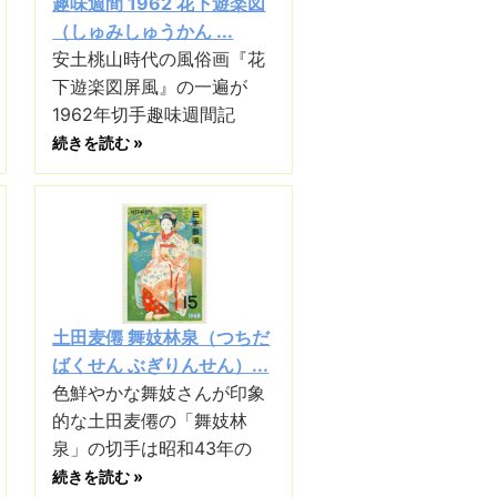
趣味週間 1962 花下遊楽図
（しゅみしゅうかん ...
安土桃山時代の風俗画『花
下遊楽図屏風』の一遍が
1962年切手趣味週間記
続きを読む »
土田麦僊 舞妓林泉（つちだ
ばくせん ぶぎりんせん）...
色鮮やかな舞妓さんが印象
的な土田麦僊の「舞妓林
泉」の切手は昭和43年の
続きを読む »