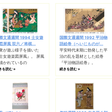
際文通週間 1994 士女遊
国際文通週間 1992 平治物
図屏風 双六／将棋...
語絵巻（へいじものが...
衆が遊ぶ様子を描いた
平安時代末期に勃発した平
士女遊楽図屏風』。 屏風
治の乱を題材とした絵巻
描かれているの
『平治物語絵巻』。
きを読む »
続きを読む »