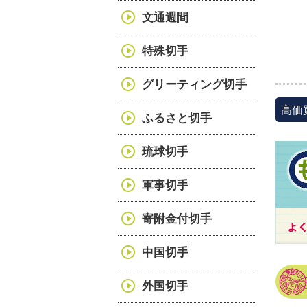
文通週間
特殊切手
グリーティング切手
高価
ふるさと切手
琉球切手
軍事切手
寄附金付切手
中国切手
外国切手