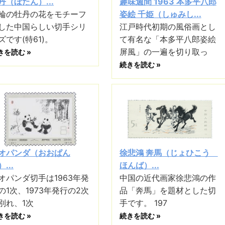
丹（ぼたん）...
趣味週間 1963 本多平八郎
輪の牡丹の花をモチーフ
姿絵 千姫（しゅみし...
した中国らしい切手シリ
江戸時代初期の風俗画とし
ズです(特61)。
て有名な「本多平八郎姿絵
屏風」の一遍を切り取っ
きを読む »
続きを読む »
オパンダ（おおぱん
徐悲鴻 奔馬（じょひこう
...
ほんば）...
オパンダ切手は1963年発
中国の近代画家徐悲鴻の作
の1次、1973年発行の2次
品「奔馬」を題材とした切
別れ、1次
手です。 197
きを読む »
続きを読む »