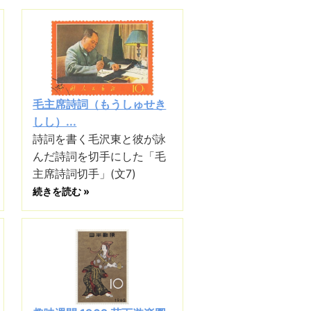
毛主席詩詞（もうしゅせき
しし）...
詩詞を書く毛沢東と彼が詠
んだ詩詞を切手にした「毛
主席詩詞切手」(文7)
続きを読む »