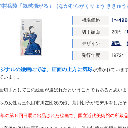
中村岳陵「気球揚がる」（なかむらがくりょう ききゅう
相場価格
1〜49
切手額面
20円（
デザイン
縦型
、
発行年度
1972年
ジナルの絵画にでは、画面の上方に気球
が描かれていま
ています。
画切手としてこの絵画が選ばれたということでもあると思いま
らの女性も三代目市川左団次の娘、荒川朝子がモデルをしたそ
50年の第６回日展に出品された絵画で、国立近代美術館の所蔵