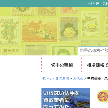
中村岳陵「気
切手の種類
相場価格
HOME
>
趣味週間
>
近代画
>
中村岳陵「気