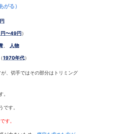
あがる）
9円
1円〜49円
）
青
、
人物
（
1970年代
）
すが、切手ではその部分はトリミング
す。
うです。
品です。