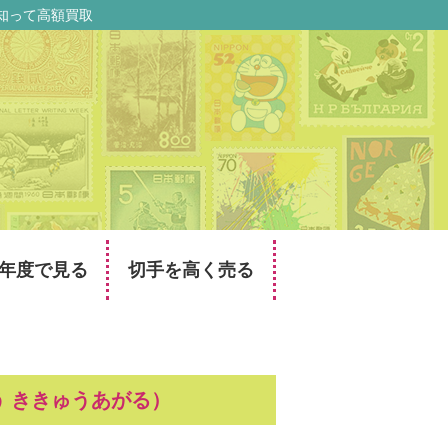
知って高額買取
年度で見る
切手を高く売る
 ききゅうあがる）