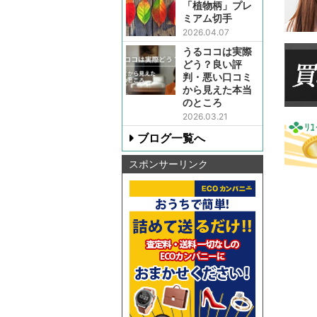
「植物柄」プレ
ミアム切手
2026.04.07
うるココは実際
どう？良い評
判・悪い口コミ
から見えた本当
のところ
2026.03.21
ブログ一覧へ
スポンサーリンク