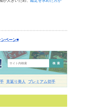
幅が大きいため、
鑑定を求めた方が
ンペーン◾️
検索
手
見返り美人
プレミアム切手