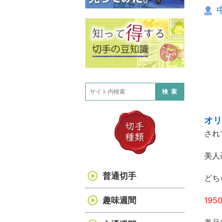
検索
オリ
され
美人
普通切手
どち
趣味週間
19