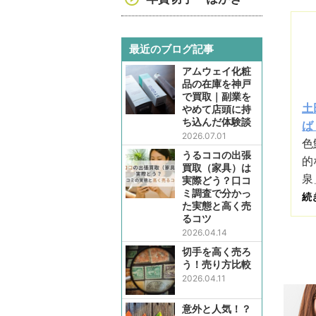
最近のブログ記事
アムウェイ化粧
品の在庫を神戸
で買取｜副業を
土
やめて店頭に持
ち込んだ体験談
ば
2026.07.01
色
うるココの出張
的
買取（家具）は
泉
実際どう？口コ
ミ調査で分かっ
続
た実態と高く売
るコツ
2026.04.14
切手を高く売ろ
う！売り方比較
2026.04.11
意外と人気！？