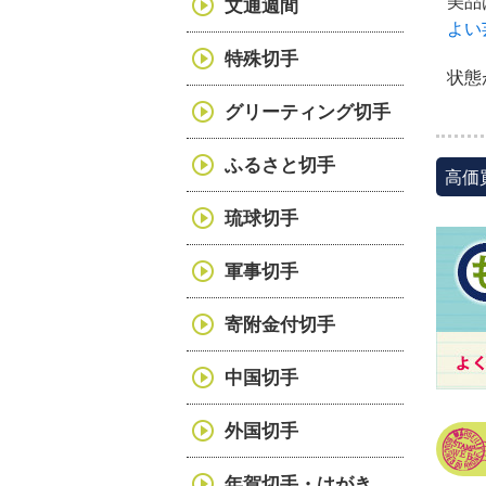
美品
文通週間
よい
特殊切手
状態
グリーティング切手
ふるさと切手
高価
琉球切手
軍事切手
寄附金付切手
中国切手
外国切手
年賀切手・はがき