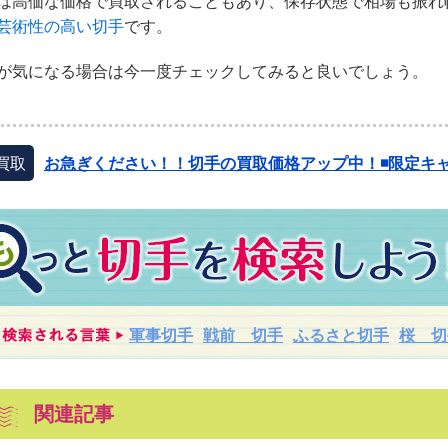
は高価な価格で買取されることもあり、保存状態で相場も振れ
芸術性の高い切手
です。
が気になる場合は今一度チェックしてみると良いでしょう。
買取
お急ぎください！！切手の買取価格アップ中！◾️限定キャ
軍事切手
戦前 切手
ふるさと切手
桜 切
関連記事