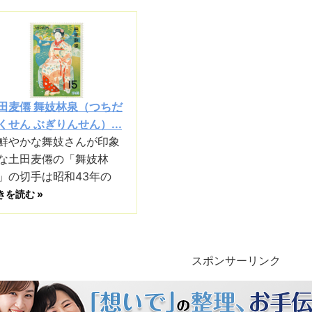
田麦僊 舞妓林泉（つちだ
くせん ぶぎりんせん）...
鮮やかな舞妓さんが印象
な土田麦僊の「舞妓林
」の切手は昭和43年の
きを読む »
スポンサーリンク