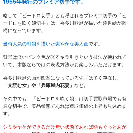
1955年発行のプレミア切手です。
略して「ビードロ切手」とも呼ばれるプレミア切手の「ビ
ードロを吹く娘切手」は、喜多川歌麿が描いた浮世絵が図
柄になっています。
当時人気の町娘を描いた爽やかな美人画
です。
背景は淡いピンク色が光るキラ引きという技法が使われて
いて、木版ならではの表現方法がお楽しみいただけます。
喜多川歌麿の画が図案になっている切手は多く存在し、
「文読む女」や「兵庫屋内花妻」
など。
その中でも、「ビードロを吹く娘」は切手買取市場でも有
名な切手で、美品状態であれば買取価値の上昇も見込めま
す。
シミやヤケができるだけ無い状態であれば額もぐっとあが