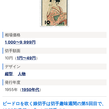
相場価格
1,000〜9,999円
切手額面
10円（
1円〜49円
）
デザイン
縦型
、
人物
発行年度
1955年（
1950年代
）
ビードロを吹く娘切手は切手趣味週間の第5回目で、