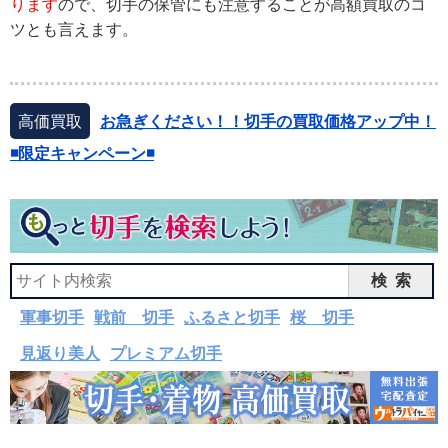
ります
ので、切手の保管にも注意することが高額買取のコ
ツとも言えます。
高価買取
お急ぎください！！切手の買取価格アップ中！
◾️限定キャンペーン◾️
検索
軍事切手
戦前 切手
ふるさと切手
桜 切手
見返り美人
プレミアム切手