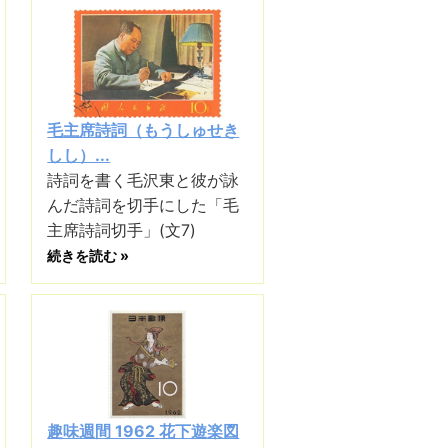
毛主席詩詞（もうしゅせき
しし）...
詩詞を書く毛沢東と彼が詠
んだ詩詞を切手にした「毛
主席詩詞切手」(文7)
続きを読む »
趣味週間 1962 花下遊楽図