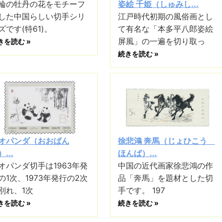
輪の牡丹の花をモチーフ
姿絵 千姫（しゅみし...
した中国らしい切手シリ
江戸時代初期の風俗画とし
ズです(特61)。
て有名な「本多平八郎姿絵
屏風」の一遍を切り取っ
きを読む »
続きを読む »
オパンダ（おおぱん
徐悲鴻 奔馬（じょひこう
...
ほんば）...
オパンダ切手は1963年発
中国の近代画家徐悲鴻の作
の1次、1973年発行の2次
品「奔馬」を題材とした切
別れ、1次
手です。 197
きを読む »
続きを読む »