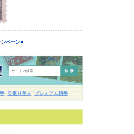
ンペーン◾️
検索
手
見返り美人
プレミアム切手