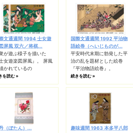
際文通週間 1994 士女遊
国際文通週間 1992 平治物
図屏風 双六／将棋...
語絵巻（へいじものが...
衆が遊ぶ様子を描いた
平安時代末期に勃発した平
士女遊楽図屏風』。 屏風
治の乱を題材とした絵巻
描かれているの
『平治物語絵巻』。
きを読む »
続きを読む »
丹（ぼたん）...
趣味週間 1963 本多平八郎