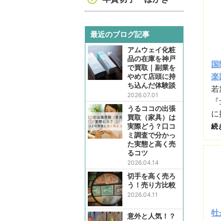
最近のブログ記事
アムウェイ化粧
品の在庫を神戸
国
で買取｜副業を
楽
やめて店頭に持
ち込んだ体験談
若
2026.07.01
『
うるココの出張
に
買取（家具）は
実際どう？口コ
続
ミ調査で分かっ
た実態と高く売
るコツ
2026.04.14
切手を高く売ろ
う！売り方比較
2026.04.11
牡
意外と人気！？