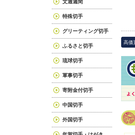
文通週間
特殊切手
グリーティング切手
高価
ふるさと切手
琉球切手
軍事切手
寄附金付切手
中国切手
外国切手
年賀切手・はがき