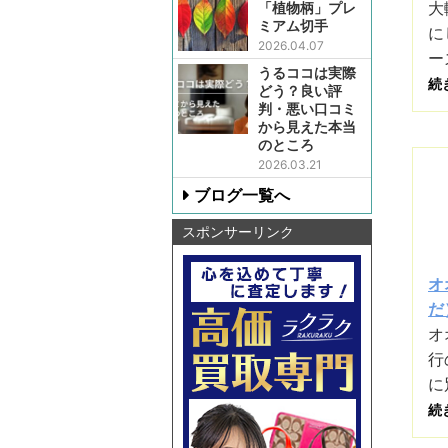
大
「植物柄」プレ
ミアム切手
に
2026.04.07
ー
うるココは実際
続
どう？良い評
判・悪い口コミ
から見えた本当
のところ
2026.03.21
ブログ一覧へ
スポンサーリンク
オ
だ）
オ
行
に
続