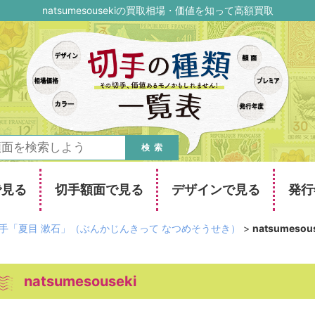
natsumesousekiの買取相場・価値を知って高額買取
検索
で見る
切手額面で見る
デザインで見る
発行
手「夏目 漱石」（ぶんかじんきって なつめそうせき）
>
natsumesou
natsumesouseki