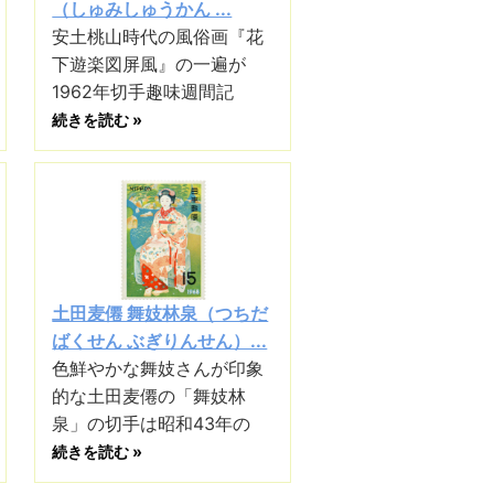
（しゅみしゅうかん ...
安土桃山時代の風俗画『花
下遊楽図屏風』の一遍が
1962年切手趣味週間記
続きを読む »
土田麦僊 舞妓林泉（つちだ
ばくせん ぶぎりんせん）...
色鮮やかな舞妓さんが印象
的な土田麦僊の「舞妓林
泉」の切手は昭和43年の
続きを読む »