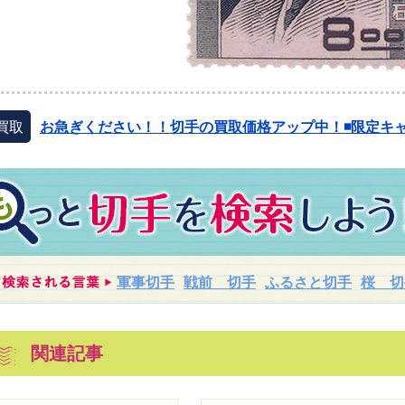
買取
お急ぎください！！切手の買取価格アップ中！◾️限定キャ
軍事切手
戦前 切手
ふるさと切手
桜 切
関連記事