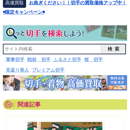
高価買取
お急ぎください！！切手の買取価格アップ中！
◾️限定キャンペーン◾️
検索
軍事切手
戦前 切手
ふるさと切手
桜 切手
見返り美人
プレミアム切手
関連記事