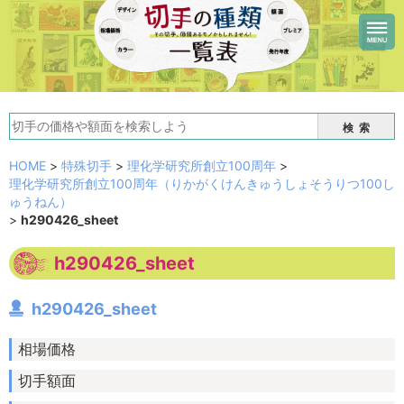
検索
HOME
>
特殊切手
>
理化学研究所創立100周年
>
理化学研究所創立100周年（りかがくけんきゅうしょそうりつ100し
ゅうねん）
>
h290426_sheet
h290426_sheet
h290426_sheet
相場価格
切手額面