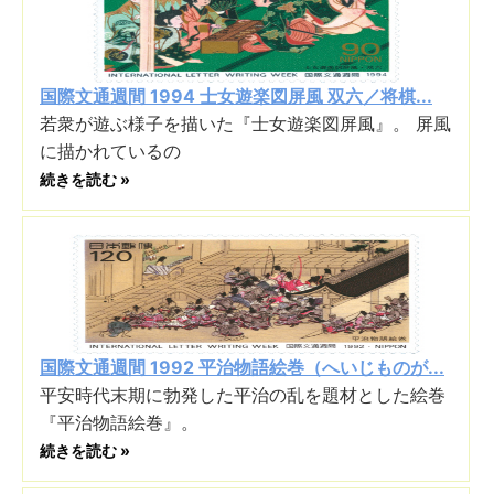
国際文通週間 1994 士女遊楽図屏風 双六／将棋...
若衆が遊ぶ様子を描いた『士女遊楽図屏風』。 屏風
に描かれているの
続きを読む »
国際文通週間 1992 平治物語絵巻（へいじものが...
平安時代末期に勃発した平治の乱を題材とした絵巻
『平治物語絵巻』。
続きを読む »