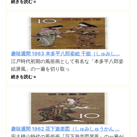
続きを読む »
趣味週間 1963 本多平八郎姿絵 千姫（しゅみし...
江戸時代初期の風俗画として有名な「本多平八郎姿
絵屏風」の一遍を切り取っ
続きを読む »
趣味週間 1962 花下遊楽図（しゅみしゅうかん ...
安土桃山時代の風俗画『花下遊楽図屏風』の一遍が