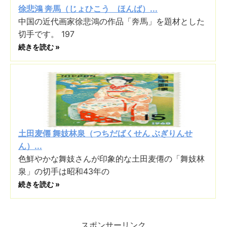
徐悲鴻 奔馬（じょひこう ほんば）...
中国の近代画家徐悲鴻の作品「奔馬」を題材とした
切手です。 197
続きを読む »
土田麦僊 舞妓林泉（つちだばくせん ぶぎりんせ
ん）...
色鮮やかな舞妓さんが印象的な土田麦僊の「舞妓林
泉」の切手は昭和43年の
続きを読む »
スポンサーリンク