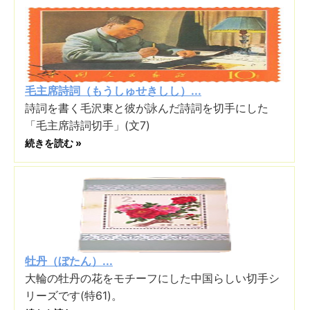
毛主席詩詞（もうしゅせきしし）...
詩詞を書く毛沢東と彼が詠んだ詩詞を切手にした
「毛主席詩詞切手」(文7)
続きを読む »
牡丹（ぼたん）...
大輪の牡丹の花をモチーフにした中国らしい切手シ
リーズです(特61)。