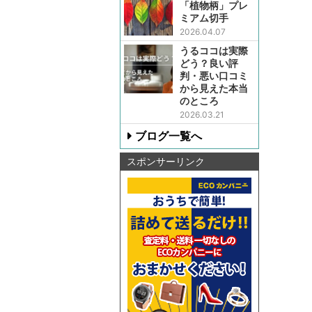
「植物柄」プレ
ミアム切手
2026.04.07
うるココは実際
どう？良い評
判・悪い口コミ
から見えた本当
のところ
2026.03.21
ブログ一覧へ
スポンサーリンク