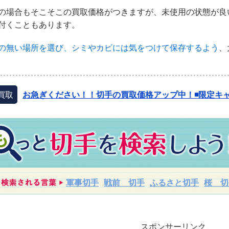
の場合もそこそこの買取価格がつきますが、未使用の状態が良
付くこともあります。
の無い場所を選び、シミやカビには気をつけて保存するよう
、
買取
お急ぎください！！切手の買取価格アップ中！◾️限定キャ
軍事切手
戦前 切手
ふるさと切手
桜 切
スポンサーリンク