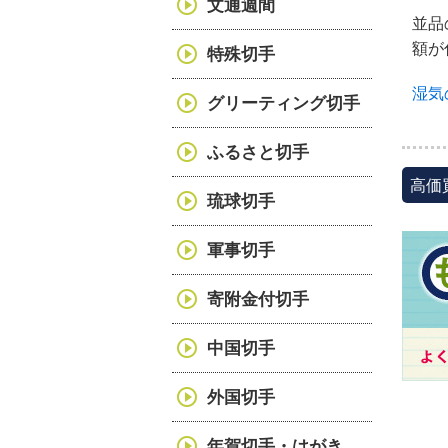
文通週間
並品
額が
特殊切手
湿気
グリーティング切手
ふるさと切手
高価
琉球切手
軍事切手
寄附金付切手
中国切手
外国切手
年賀切手・はがき