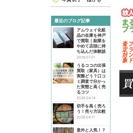
最近のブログ記事
アムウェイ化粧
品の在庫を神戸
で買取｜副業を
やめて店頭に持
ち込んだ体験談
2026.07.01
うるココの出張
買取（家具）は
実際どう？口コ
ミ調査で分かっ
た実態と高く売
るコツ
2026.04.14
切手を高く売ろ
う！売り方比較
2026.04.11
意外と人気！？