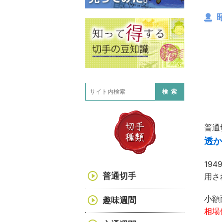
検索
普通
透か
19
普通切手
用さ
小額
趣味週間
相場