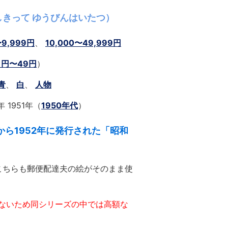
しきって ゆうびんはいたつ）
〜9,999円
、
10,000〜49,999円
1円〜49円
）
青
、
白
、
人物
 1951年（
1950年代
）
年から1952年に発行された「昭和
のこちらも郵便配達夫の絵がそのまま使
ないため同シリーズの中では高額な