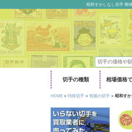
昭和すかしなし切手 郵
切手の種類
相場価格
HOME
>
特殊切手
>
戦後の切手
>
昭和すか