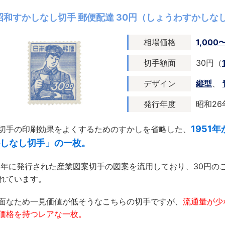
昭和すかしなし切手 郵便配達 30円（しょうわすかしな
相場価格
1,000
切手額面
30円（
デザイン
縦型
、
発行年度
昭和26年
1951
切手の印刷効果をよくするためのすかしを省略した、
しなし切手」の一枚。
49年に発行された産業図案切手の図案を流用しており、30円
れています。
面なため一見価値が低そうなこちらの切手ですが、
流通量が少
価格を持つレアな一枚。