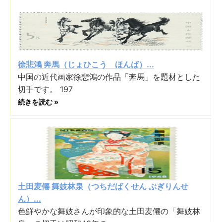
徐悲鴻 奔馬（じょひこう ほんば）...
中国の近代画家徐悲鴻の作品「奔馬」を題材とした
切手です。 197
続きを読む »
土田麦僊 舞妓林泉（つちだばくせん ぶぎりんせ
ん）...
色鮮やかな舞妓さんが印象的な土田麦僊の「舞妓林