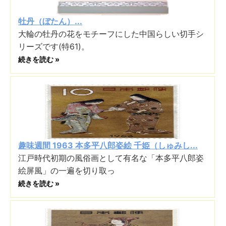
牡丹（ぼたん）...
大輪の牡丹の花をモチーフにした中国らしい切手シ
リーズです(特61)。
続きを読む »
趣味週間 1963 本多平八郎姿絵 千姫（しゅみし...
江戸時代初期の風俗画として有名な「本多平八郎姿
絵屏風」の一遍を切り取っ
続きを読む »