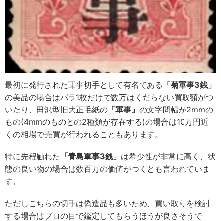
最初に発行された軍事切手として有名である
「菊軍事3銭」
の美品の場合はバラ1枚だけで数万はくだらない買取額がつ
いたり、田沢型旧大正毛紙の
「軍事」
の文字間幅が2mmの
もの(4mmのものとの2種類が存在する)の場合は10万円近
くの相場で売買が行われることもあります。
特に先程触れた
「青島軍事3銭」
は希少性が非常に高く、状
態の良い物の場合は数百万の価値がつくとも言われていま
す。
ただしこちらの切手は偽造品も多いため、買い取りを検討
する場合はプロの目で鑑定してもらうほうが良さそうで