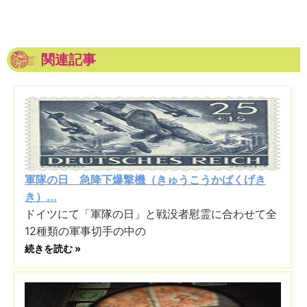
関連記事
軍隊の日 急降下爆撃機（きゅうこうかばくげき
き）...
ドイツにて「軍隊の日」と戦没者慰霊に合わせて全
12種類の軍事切手の中の
続きを読む »