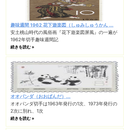
趣味週間 1962 花下遊楽図（しゅみしゅうかん ...
安土桃山時代の風俗画『花下遊楽図屏風』の一遍が
1962年切手趣味週間記
続きを読む »
オオパンダ（おおぱんだ）...
オオパンダ切手は1963年発行の1次、1973年発行の
2次に別れ、1次
続きを読む »