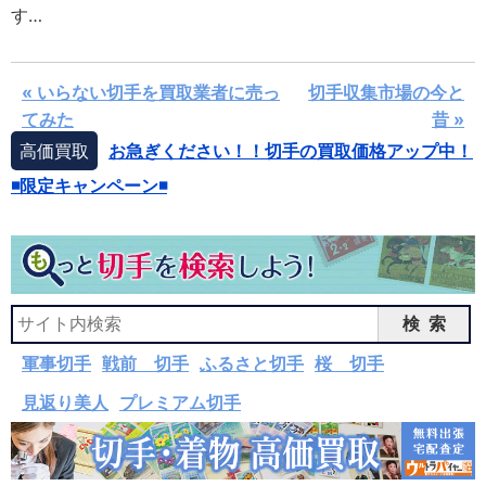
す…
« いらない切手を買取業者に売っ
切手収集市場の今と
てみた
昔 »
高価買取
お急ぎください！！切手の買取価格アップ中！
◾️限定キャンペーン◾️
検索
軍事切手
戦前 切手
ふるさと切手
桜 切手
見返り美人
プレミアム切手