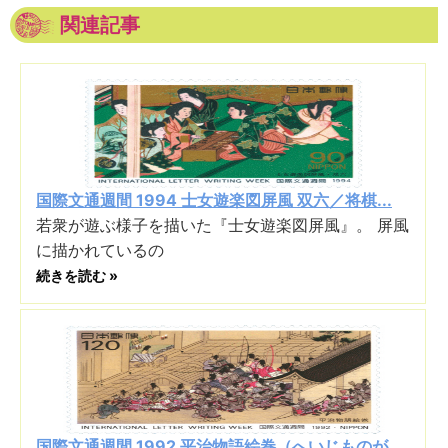
関連記事
国際文通週間 1994 士女遊楽図屏風 双六／将棋...
若衆が遊ぶ様子を描いた『士女遊楽図屏風』。 屏風
に描かれているの
続きを読む »
国際文通週間 1992 平治物語絵巻（へいじものが...