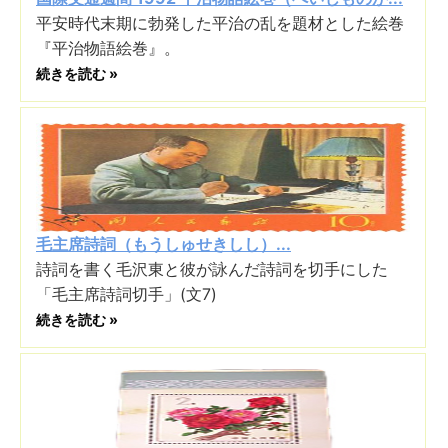
平安時代末期に勃発した平治の乱を題材とした絵巻
『平治物語絵巻』。
続きを読む »
毛主席詩詞（もうしゅせきしし）...
詩詞を書く毛沢東と彼が詠んだ詩詞を切手にした
「毛主席詩詞切手」(文7)
続きを読む »