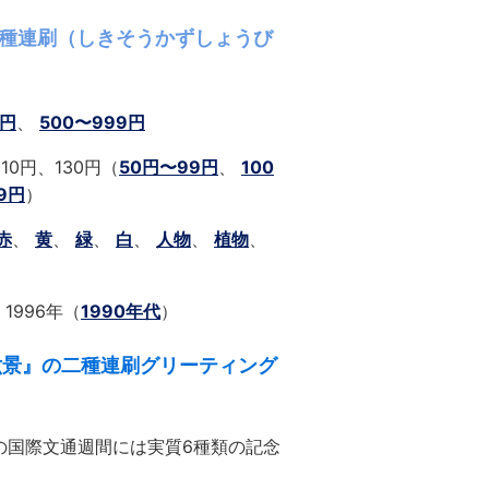
 ２種連刷（しきそうかずしょうび
9円
、
500〜999円
110円、130円（
50円〜99円
、
100
9円
）
赤
、
黄
、
緑
、
白
、
人物
、
植物
、
 1996年（
1990年代
）
六景』の二種連刷グリーティング
年の国際文通週間には実質6種類の記念