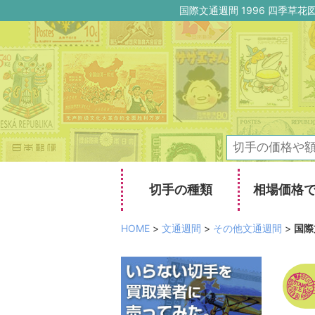
国際文通週間 1996 四季
切手の種類
相場価格
HOME
>
文通週間
>
その他文通週間
>
国際