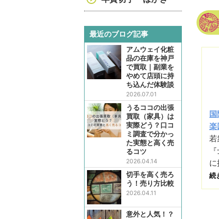
最近のブログ記事
アムウェイ化粧
品の在庫を神戸
で買取｜副業を
やめて店頭に持
ち込んだ体験談
2026.07.01
うるココの出張
国
買取（家具）は
実際どう？口コ
楽
ミ調査で分かっ
若
た実態と高く売
『
るコツ
2026.04.14
に
切手を高く売ろ
続
う！売り方比較
2026.04.11
意外と人気！？