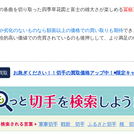
の各曲を切り取った四季草花図と富士の雄大さが楽しめる
冨嶽
や劣化のないものなら額面以上の価格での買い取りも期待
でき
較的高い価値での売買されているのも後押しして、より満足の
買取
お急ぎください！！切手の買取価格アップ中！◾️限定キャ
軍事切手
戦前 切手
ふるさと切手
桜 切