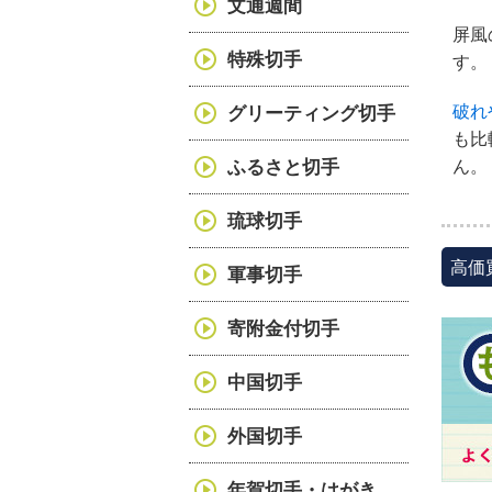
文通週間
屏風
特殊切手
す。
破れ
グリーティング切手
も比
ん。
ふるさと切手
琉球切手
高価
軍事切手
寄附金付切手
中国切手
外国切手
年賀切手・はがき