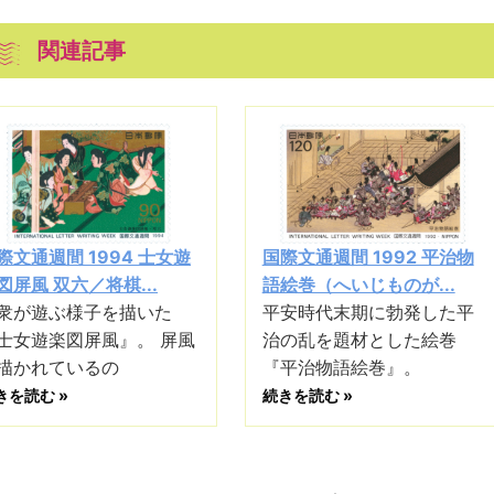
関連記事
際文通週間 1994 士女遊
国際文通週間 1992 平治物
図屏風 双六／将棋...
語絵巻（へいじものが...
衆が遊ぶ様子を描いた
平安時代末期に勃発した平
士女遊楽図屏風』。 屏風
治の乱を題材とした絵巻
描かれているの
『平治物語絵巻』。
きを読む »
続きを読む »