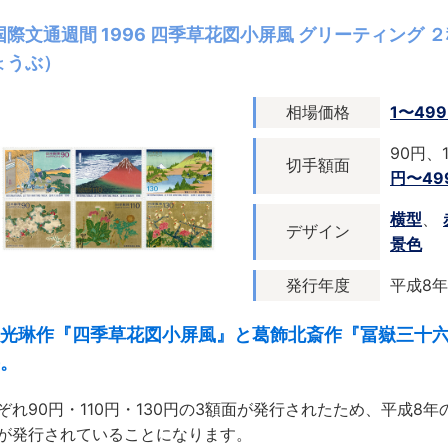
国際文通週間 1996 四季草花図小屏風 グリーティング
ょうぶ）
相場価格
1〜49
90円、
切手額面
円〜49
横型
、
デザイン
景色
発行年度
平成8年
光琳作『四季草花図小屏風』と葛飾北斎作『冨嶽三十
。
ぞれ90円・110円・130円の3額面が発行されたため、平成8
が発行されていることになります。