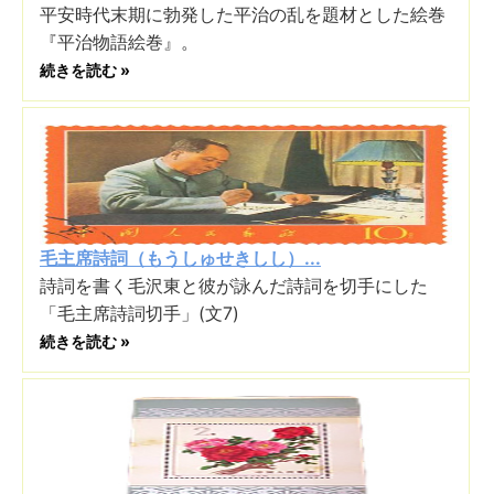
平安時代末期に勃発した平治の乱を題材とした絵巻
『平治物語絵巻』。
続きを読む »
毛主席詩詞（もうしゅせきしし）...
詩詞を書く毛沢東と彼が詠んだ詩詞を切手にした
「毛主席詩詞切手」(文7)
続きを読む »