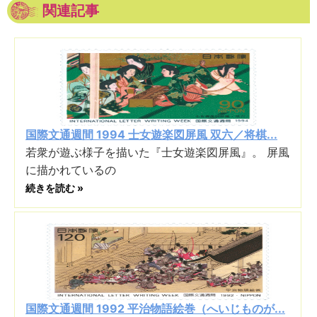
関連記事
国際文通週間 1994 士女遊楽図屏風 双六／将棋...
若衆が遊ぶ様子を描いた『士女遊楽図屏風』。 屏風
に描かれているの
続きを読む »
国際文通週間 1992 平治物語絵巻（へいじものが...