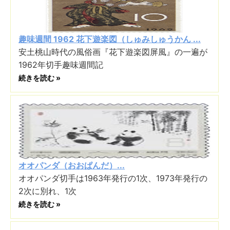
趣味週間 1962 花下遊楽図（しゅみしゅうかん ...
安土桃山時代の風俗画『花下遊楽図屏風』の一遍が
1962年切手趣味週間記
続きを読む »
オオパンダ（おおぱんだ）...
オオパンダ切手は1963年発行の1次、1973年発行の
2次に別れ、1次
続きを読む »