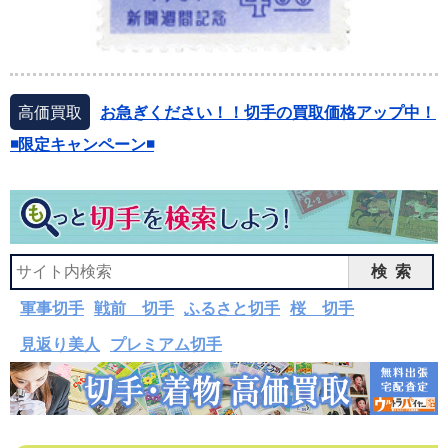
高価買取
お急ぎください！！切手の買取価格アップ中！
◾️限定キャンペーン◾️
検索
軍事切手
戦前 切手
ふるさと切手
桜 切手
見返り美人
プレミアム切手