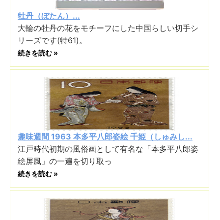
牡丹（ぼたん）...
大輪の牡丹の花をモチーフにした中国らしい切手シ
リーズです(特61)。
続きを読む »
趣味週間 1963 本多平八郎姿絵 千姫（しゅみし...
江戸時代初期の風俗画として有名な「本多平八郎姿
絵屏風」の一遍を切り取っ
続きを読む »