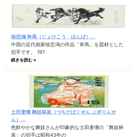
徐悲鴻 奔馬（じょひこう ほんば）...
中国の近代画家徐悲鴻の作品「奔馬」を題材とした
切手です。 197
続きを読む »
土田麦僊 舞妓林泉（つちだばくせん ぶぎりんせ
ん）...
色鮮やかな舞妓さんが印象的な土田麦僊の「舞妓林
泉」の切手は昭和43年の