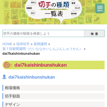
検索
HOME
>
琉球切手
>
新聞週間
>
第７回新聞週間（だいななかいしんぶんしゅうかん）
>
dai7kaishinbunshukan
dai7kaishinbunshukan
dai7kaishinbunshukan
相場価格
切手額面
デザイン