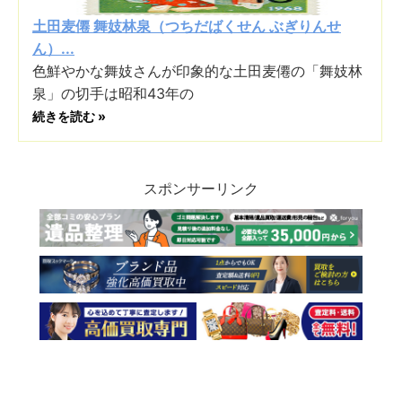
土田麦僊 舞妓林泉（つちだばくせん ぶぎりんせ
ん）...
色鮮やかな舞妓さんが印象的な土田麦僊の「舞妓林
泉」の切手は昭和43年の
続きを読む »
スポンサーリンク