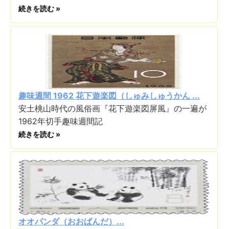
続きを読む »
趣味週間 1962 花下遊楽図（しゅみしゅうかん ...
安土桃山時代の風俗画『花下遊楽図屏風』の一遍が
1962年切手趣味週間記
続きを読む »
オオパンダ（おおぱんだ）...