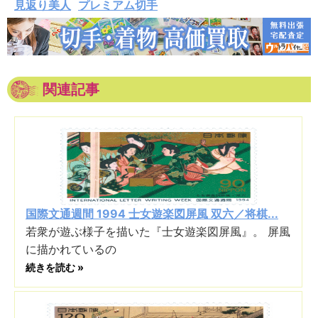
見返り美人
プレミアム切手
関連記事
国際文通週間 1994 士女遊楽図屏風 双六／将棋...
若衆が遊ぶ様子を描いた『士女遊楽図屏風』。 屏風
に描かれているの
続きを読む »