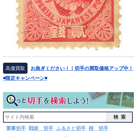
高価買取
お急ぎください！！切手の買取価格アップ中！
◾️限定キャンペーン◾️
検索
軍事切手
戦前 切手
ふるさと切手
桜 切手