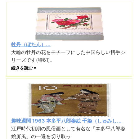
牡丹（ぼたん）...
大輪の牡丹の花をモチーフにした中国らしい切手シ
リーズです(特61)。
続きを読む »
趣味週間 1963 本多平八郎姿絵 千姫（しゅみし...
江戸時代初期の風俗画として有名な「本多平八郎姿
絵屏風」の一遍を切り取っ