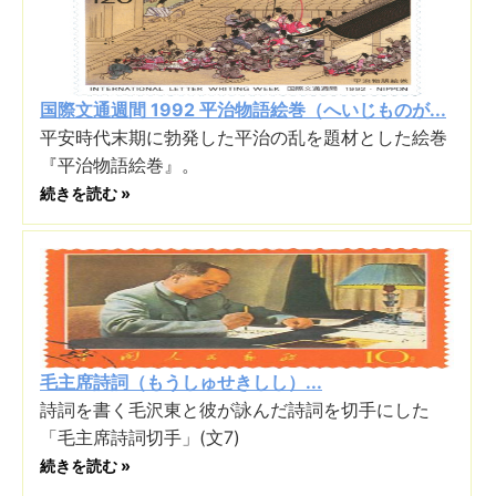
国際文通週間 1992 平治物語絵巻（へいじものが...
平安時代末期に勃発した平治の乱を題材とした絵巻
『平治物語絵巻』。
続きを読む »
毛主席詩詞（もうしゅせきしし）...
詩詞を書く毛沢東と彼が詠んだ詩詞を切手にした
「毛主席詩詞切手」(文7)
続きを読む »