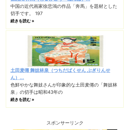
中国の近代画家徐悲鴻の作品「奔馬」を題材とした
切手です。 197
続きを読む »
土田麦僊 舞妓林泉（つちだばくせん ぶぎりんせ
ん）...
色鮮やかな舞妓さんが印象的な土田麦僊の「舞妓林
泉」の切手は昭和43年の
続きを読む »
スポンサーリンク