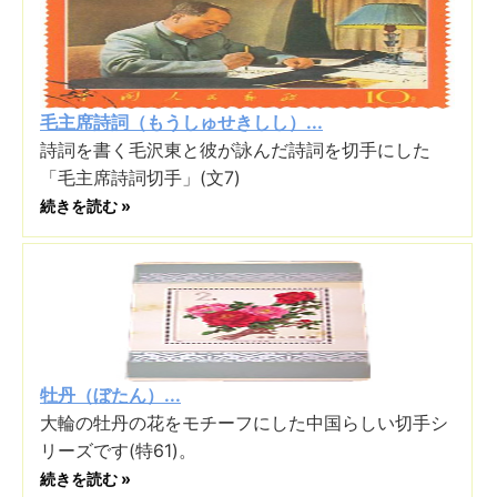
毛主席詩詞（もうしゅせきしし）...
詩詞を書く毛沢東と彼が詠んだ詩詞を切手にした
「毛主席詩詞切手」(文7)
続きを読む »
牡丹（ぼたん）...
大輪の牡丹の花をモチーフにした中国らしい切手シ
リーズです(特61)。
続きを読む »