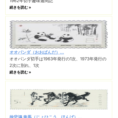
1962年切手趣味週間記
続きを読む »
オオパンダ（おおぱんだ）...
オオパンダ切手は1963年発行の1次、1973年発行の
2次に別れ、1次
続きを読む »
徐悲鴻 奔馬（じょひこう ほんば）...