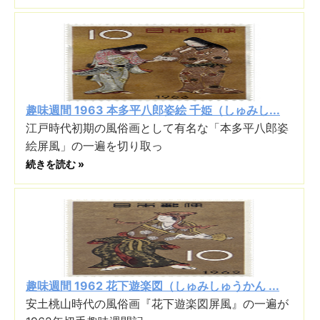
趣味週間 1963 本多平八郎姿絵 千姫（しゅみし...
江戸時代初期の風俗画として有名な「本多平八郎姿
絵屏風」の一遍を切り取っ
続きを読む »
趣味週間 1962 花下遊楽図（しゅみしゅうかん ...
安土桃山時代の風俗画『花下遊楽図屏風』の一遍が