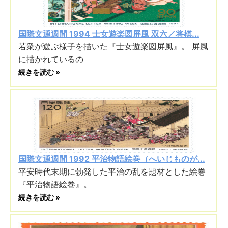
国際文通週間 1994 士女遊楽図屏風 双六／将棋...
若衆が遊ぶ様子を描いた『士女遊楽図屏風』。 屏風
に描かれているの
続きを読む »
国際文通週間 1992 平治物語絵巻（へいじものが...
平安時代末期に勃発した平治の乱を題材とした絵巻
『平治物語絵巻』。
続きを読む »