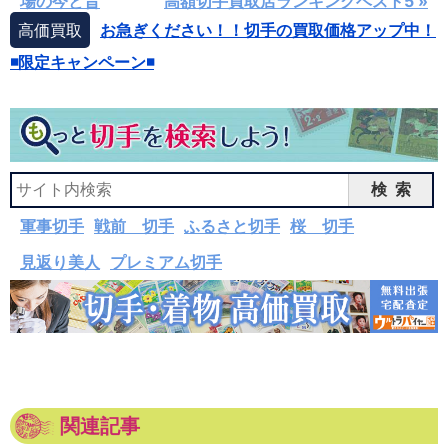
場の今と昔
高額切手買取店ランキングベスト5 »
高価買取
お急ぎください！！切手の買取価格アップ中！
◾️限定キャンペーン◾️
検索
軍事切手
戦前 切手
ふるさと切手
桜 切手
見返り美人
プレミアム切手
関連記事