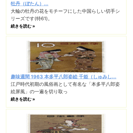
牡丹（ぼたん）...
大輪の牡丹の花をモチーフにした中国らしい切手シ
リーズです(特61)。
続きを読む »
趣味週間 1963 本多平八郎姿絵 千姫（しゅみし...
江戸時代初期の風俗画として有名な「本多平八郎姿
絵屏風」の一遍を切り取っ
続きを読む »