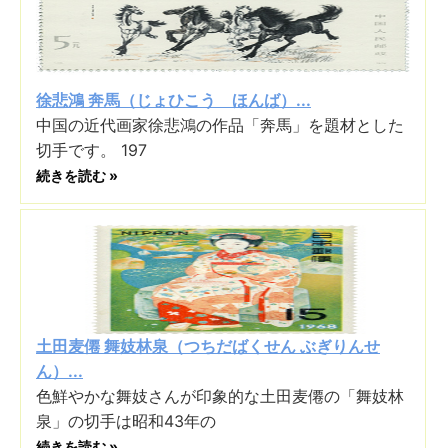
徐悲鴻 奔馬（じょひこう ほんば）...
中国の近代画家徐悲鴻の作品「奔馬」を題材とした
切手です。 197
続きを読む »
土田麦僊 舞妓林泉（つちだばくせん ぶぎりんせ
ん）...
色鮮やかな舞妓さんが印象的な土田麦僊の「舞妓林
泉」の切手は昭和43年の
続きを読む »