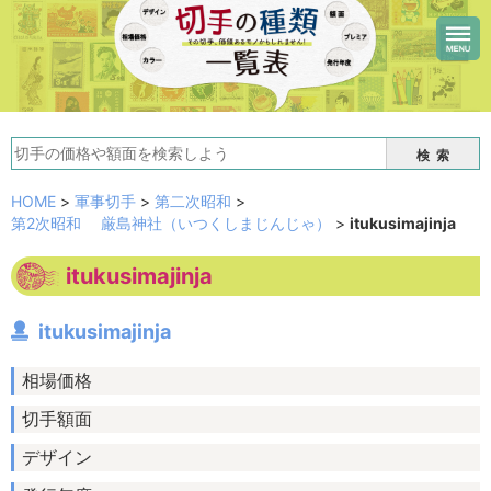
検索
HOME
>
軍事切手
>
第二次昭和
>
第2次昭和 厳島神社（いつくしまじんじゃ）
>
itukusimajinja
itukusimajinja
itukusimajinja
相場価格
切手額面
デザイン