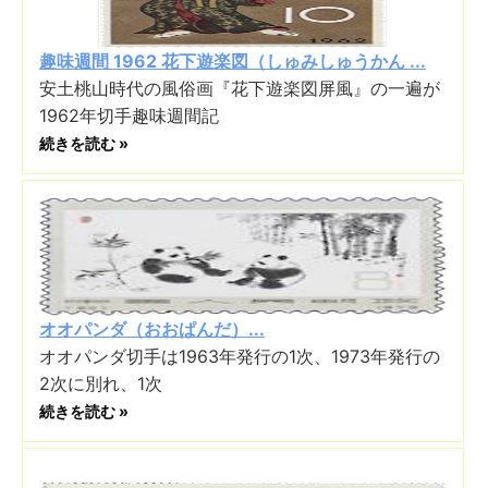
趣味週間 1962 花下遊楽図（しゅみしゅうかん ...
安土桃山時代の風俗画『花下遊楽図屏風』の一遍が
1962年切手趣味週間記
続きを読む »
オオパンダ（おおぱんだ）...
オオパンダ切手は1963年発行の1次、1973年発行の
2次に別れ、1次
続きを読む »