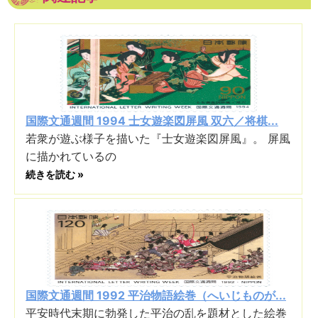
国際文通週間 1994 士女遊楽図屏風 双六／将棋...
若衆が遊ぶ様子を描いた『士女遊楽図屏風』。 屏風
に描かれているの
続きを読む »
国際文通週間 1992 平治物語絵巻（へいじものが...
平安時代末期に勃発した平治の乱を題材とした絵巻