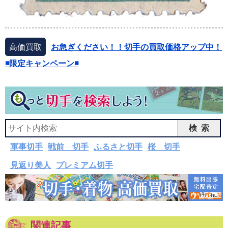
高価買取
お急ぎください！！切手の買取価格アップ中！
◾️限定キャンペーン◾️
検索
軍事切手
戦前 切手
ふるさと切手
桜 切手
見返り美人
プレミアム切手
関連記事