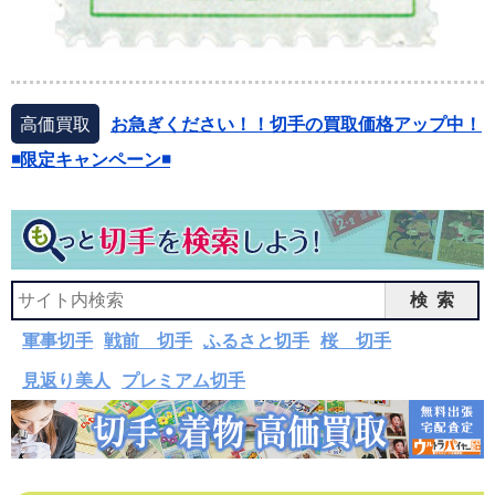
高価買取
お急ぎください！！切手の買取価格アップ中！
◾️限定キャンペーン◾️
検索
軍事切手
戦前 切手
ふるさと切手
桜 切手
見返り美人
プレミアム切手