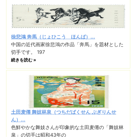
徐悲鴻 奔馬（じょひこう ほんば）...
中国の近代画家徐悲鴻の作品「奔馬」を題材とした
切手です。 197
続きを読む »
土田麦僊 舞妓林泉（つちだばくせん ぶぎりんせ
ん）...
色鮮やかな舞妓さんが印象的な土田麦僊の「舞妓林
泉」の切手は昭和43年の