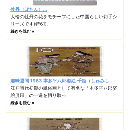
牡丹（ぼたん）...
大輪の牡丹の花をモチーフにした中国らしい切手シ
リーズです(特61)。
続きを読む »
趣味週間 1963 本多平八郎姿絵 千姫（しゅみし...
江戸時代初期の風俗画として有名な「本多平八郎姿
絵屏風」の一遍を切り取っ
続きを読む »