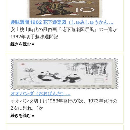
趣味週間 1962 花下遊楽図（しゅみしゅうかん ...
安土桃山時代の風俗画『花下遊楽図屏風』の一遍が
1962年切手趣味週間記
続きを読む »
オオパンダ（おおぱんだ）...
オオパンダ切手は1963年発行の1次、1973年発行の
2次に別れ、1次
続きを読む »