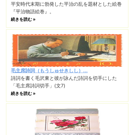
平安時代末期に勃発した平治の乱を題材とした絵巻
『平治物語絵巻』。
続きを読む »
毛主席詩詞（もうしゅせきしし）...
詩詞を書く毛沢東と彼が詠んだ詩詞を切手にした
「毛主席詩詞切手」(文7)
続きを読む »