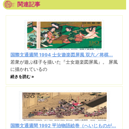
関連記事
国際文通週間 1994 士女遊楽図屏風 双六／将棋...
若衆が遊ぶ様子を描いた『士女遊楽図屏風』。 屏風
に描かれているの
続きを読む »
国際文通週間 1992 平治物語絵巻（へいじものが...