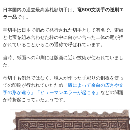
日本国内の過去最高落札額切手は、
竜500文切手の逆刷エ
ラー品
です。
竜切手は日本で初めて発行された切手として有名で、雷紋
と七宝を組み合わせた枠の中に向かい合った二体の竜が描
かれていることからこの通称で呼ばれています。
当時、紙面への印刷には版画に近い技術が使われていまし
た。
竜切手も例外ではなく、職人が作った手彫りの銅板を使っ
ての印刷が行われていたため
「版によって余白の広さや文
字の形が違う」「ヒューマンエラーが起こる」
などの問題
が時折起こっていたようです。