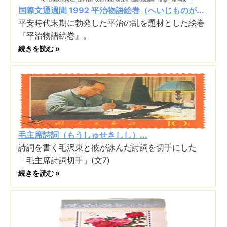
国際文通週間 1992 平治物語絵巻（へいじものが...
平安時代末期に勃発した平治の乱を題材とした絵巻
『平治物語絵巻』。
続きを読む »
毛主席詩詞（もうしゅせきしし）...
詩詞を書く毛沢東と彼が詠んだ詩詞を切手にした
「毛主席詩詞切手」(文7)
続きを読む »