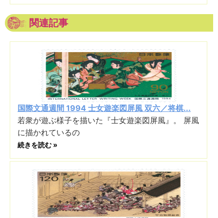
関連記事
国際文通週間 1994 士女遊楽図屏風 双六／将棋...
若衆が遊ぶ様子を描いた『士女遊楽図屏風』。 屏風
に描かれているの
続きを読む »