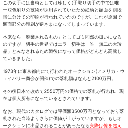
この切手には当時としては珍しく(手彫り切手の中では唯
一)2色刷りの技術が採用されていたため絵柄と額面を別段
階に分けての印刷が行われていたのですが、これが原因で
額面部分の印刷が逆さまになってしまっています。
本来なら「廃棄されるもの」としてゴミ同然の扱いになる
のですが、切手の世界ではエラー切手は「唯一無二の大珍
品」とみなされるため戦後になって価格がどんどん高騰し
ていきました。
1973年に東京都内にて行われたオークション(アメリカ・ウ
ェイバリー商会が開催)での落札額はなんと2100万円。
その後日本で改めて2550万円の価格での落札が行われ、現
在は個人所有になっているとされています。
なお、現代のカタログでは評価額3500万円となっており落
札された当時よりさらに価値が上がっていますが、もしオ
ークションに出品されることがあったなら
実際は億を超え