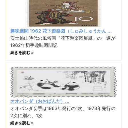
趣味週間 1962 花下遊楽図（しゅみしゅうかん ...
安土桃山時代の風俗画『花下遊楽図屏風』の一遍が
1962年切手趣味週間記
続きを読む »
オオパンダ（おおぱんだ）...
オオパンダ切手は1963年発行の1次、1973年発行の
2次に別れ、1次
続きを読む »