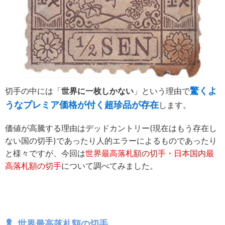
驚くよ
切手の中には「
世界に一枚しかない
」という理由で
うなプレミア価格が付く超珍品が存在
します。
価値が高騰する理由はデッドカントリー(現在はもう存在し
ない国の切手)であったり人的エラーによるものであったり
と様々ですが、今回は
世界最高落札額の切手・日本国内最
高落札額の切手
について調べてみました。
世界最高落札額の切手