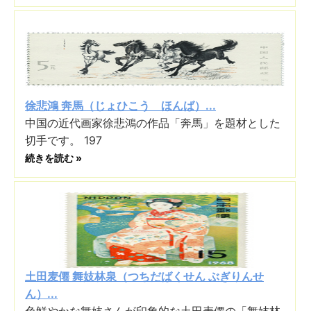
徐悲鴻 奔馬（じょひこう ほんば）...
中国の近代画家徐悲鴻の作品「奔馬」を題材とした
切手です。 197
続きを読む »
土田麦僊 舞妓林泉（つちだばくせん ぶぎりんせ
ん）...