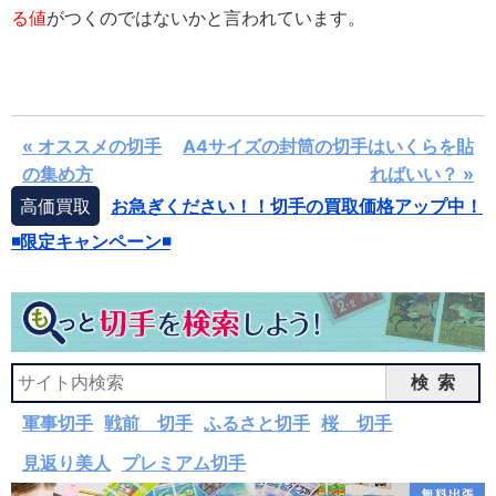
る値
がつくのではないかと言われています。
« オススメの切手
A4サイズの封筒の切手はいくらを貼
の集め方
ればいい？ »
高価買取
お急ぎください！！切手の買取価格アップ中！
◾️限定キャンペーン◾️
検索
軍事切手
戦前 切手
ふるさと切手
桜 切手
見返り美人
プレミアム切手