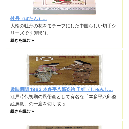
牡丹（ぼたん）...
大輪の牡丹の花をモチーフにした中国らしい切手シ
リーズです(特61)。
続きを読む »
趣味週間 1963 本多平八郎姿絵 千姫（しゅみし...
江戸時代初期の風俗画として有名な「本多平八郎姿
絵屏風」の一遍を切り取っ
続きを読む »