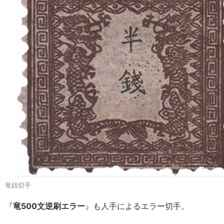
竜銭切手
『
竜500文逆刷エラー
』も人手によるエラー切手。