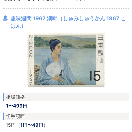
趣味週間 1967 湖畔（しゅみしゅうかん 1967 こ
はん）
相場価格
1〜499円
切手額面
15円（
1円〜49円
）