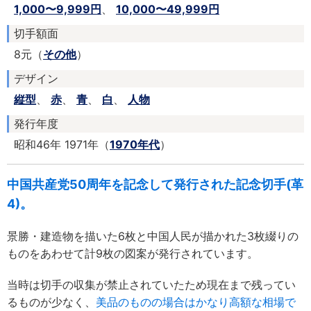
1,000〜9,999円
、
10,000〜49,999円
切手額面
8元（
その他
）
デザイン
縦型
、
赤
、
青
、
白
、
人物
発行年度
昭和46年 1971年（
1970年代
）
中国共産党50周年を記念して発行された記念切手(革
4)。
景勝・建造物を描いた6枚と中国人民が描かれた3枚綴りの
ものをあわせて計9枚の図案が発行されています。
当時は切手の収集が禁止されていたため現在まで残ってい
るものが少なく、
美品のものの場合はかなり高額な相場で