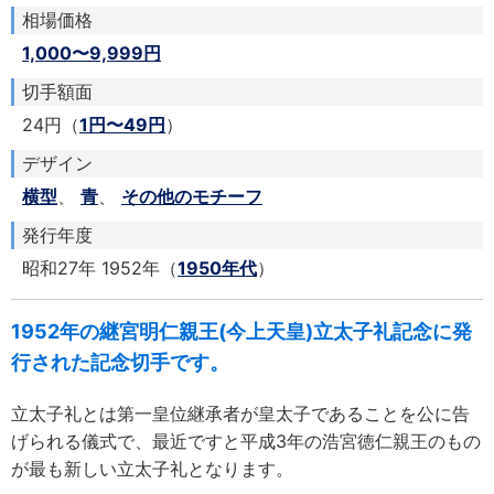
相場価格
1,000〜9,999円
切手額面
24円（
1円〜49円
）
デザイン
横型
、
青
、
その他のモチーフ
発行年度
昭和27年 1952年（
1950年代
）
1952年の継宮明仁親王(今上天皇)立太子礼記念に発
行された記念切手です。
立太子礼とは第一皇位継承者が皇太子であることを公に告
げられる儀式で、最近ですと平成3年の浩宮徳仁親王のもの
が最も新しい立太子礼となります。