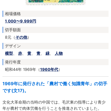
相場価格
1,000〜9,999円
切手額面
8元（
その他
）
デザイン
横型
、
赤
、
黄
、
青
、
緑
、
人物
発行年度
昭和44年 1969年（
1960年代
）
1969年に発行された「農村で働く知識青年」の切手
です(文17)。
文化大革命期の当時の中国では、毛沢東の指導により青少
年が農村で肉体労働を行うことを推進されていました。