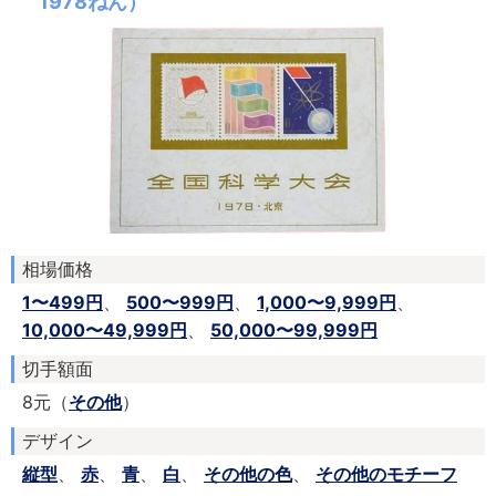
1978ねん）
相場価格
1〜499円
、
500〜999円
、
1,000〜9,999円
、
10,000〜49,999円
、
50,000〜99,999円
切手額面
8元（
その他
）
デザイン
縦型
、
赤
、
青
、
白
、
その他の色
、
その他のモチーフ