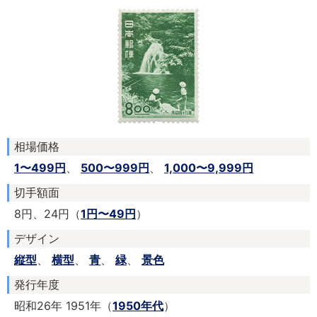
相場価格
1〜499円
、
500〜999円
、
1,000〜9,999円
切手額面
8円、24円（
1円〜49円
）
デザイン
縦型
、
横型
、
青
、
緑
、
景色
発行年度
昭和26年 1951年（
1950年代
）