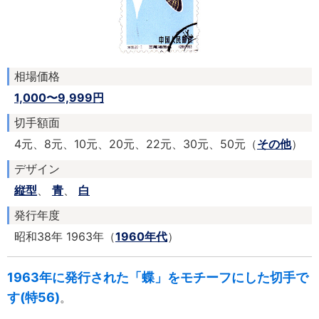
相場価格
1,000〜9,999円
切手額面
4元、8元、10元、20元、22元、30元、50元（
その他
）
デザイン
縦型
、
青
、
白
発行年度
昭和38年 1963年（
1960年代
）
1963年に発行された「蝶」をモチーフにした切手で
す(特56)
。