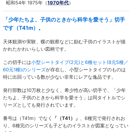
昭和54年 1975年（
1970年代
）
「少年たちよ、子供のときから科学を愛そう」切手
です（T41m）。
天体観測や実験、蝶の観察などに励む子供のイラストが描
かれたかわいらしい図柄です。
この切手には
小型シートタイプ(2元)と6種セット(8元5種／
60元1種)のシリーズ
が存在し、小型シートタイプのものは
特に出回っている数が少ない非常にレアな逸品です。
発行部数は10万枚と少なく、希少性が高い切手で、「少年
たちよ、子供のときから科学を愛そう」は同タイトルでシ
リーズとしても発行されています。
番号は（T41m）でなく
「（T41）」
、6種完で発行されお
り、6種完のシリーズも子どものイラストが図案となってい