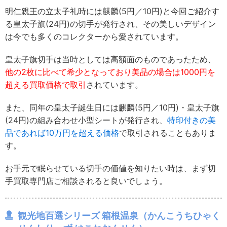
明仁親王の立太子礼時には麒麟(5円／10円)と今回ご紹介す
る皇太子旗(24円)の切手が発行され、その美しいデザイン
は今でも多くのコレクターから愛されています。
皇太子旗切手は当時としては高額面のものであったため、
他の2枚に比べて希少となっており美品の場合は1000円を
超える買取価格で取引
されています。
また、同年の皇太子誕生日には麒麟(5円／10円)・皇太子旗
(24円)の組み合わせ小型シートが発行され、
特印付きの美
品であれば10万円を超える価格
で取引されることもありま
す。
お手元で眠らせている切手の価値を知りたい時は、まず切
手買取専門店ご相談されると良いでしょう。
観光地百選シリーズ 箱根温泉（かんこうちひゃく