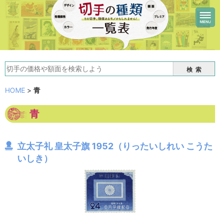
検索
HOME
>
青
青
立太子礼 皇太子旗 1952（りったいしれい こうた
いしき）