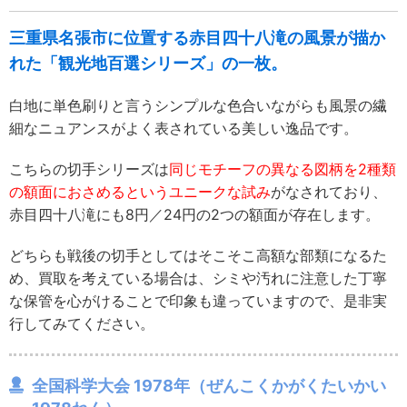
三重県名張市に位置する赤目四十八滝の風景が描か
れた「観光地百選シリーズ」の一枚。
白地に単色刷りと言うシンプルな色合いながらも風景の繊
細なニュアンスがよく表されている美しい逸品です。
こちらの切手シリーズは
同じモチーフの異なる図柄を2種類
の額面におさめるというユニークな試み
がなされており、
赤目四十八滝にも8円／24円の2つの額面が存在します。
どちらも戦後の切手としてはそこそこ高額な部類になるた
め、買取を考えている場合は、シミや汚れに注意した丁寧
な保管を心がけることで印象も違っていますので、是非実
行してみてください。
全国科学大会 1978年（ぜんこくかがくたいかい