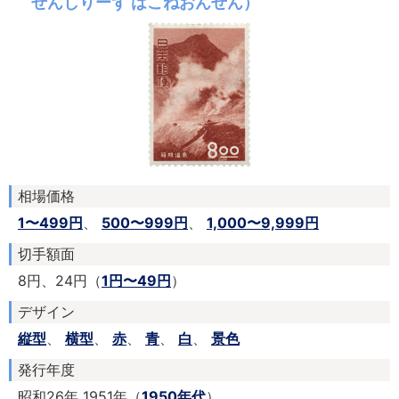
せんしりーず はこねおんせん）
相場価格
1〜499円
、
500〜999円
、
1,000〜9,999円
切手額面
8円、24円（
1円〜49円
）
デザイン
縦型
、
横型
、
赤
、
青
、
白
、
景色
発行年度
昭和26年 1951年（
1950年代
）