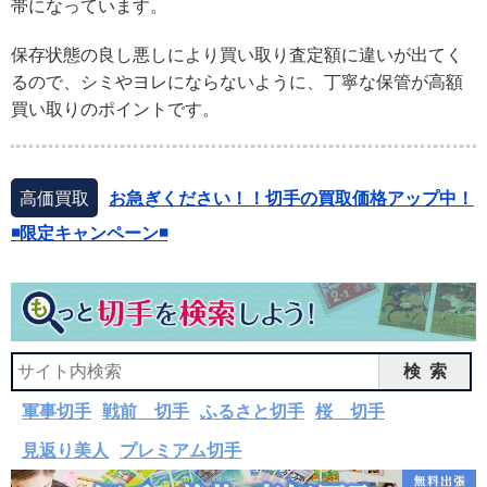
帯になっています。
保存状態の良し悪しにより買い取り査定額に違いが出てく
るので、シミやヨレにならないように、丁寧な保管が高額
買い取りのポイントです。
高価買取
お急ぎください！！切手の買取価格アップ中！
◾️限定キャンペーン◾️
検索
軍事切手
戦前 切手
ふるさと切手
桜 切手
見返り美人
プレミアム切手