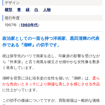
デザイン
横型
、
青
、
緑
、
白
、
人物
発行年度
1967年（
1960年代
）
政治家としての一面も持つ洋画家、黒田清輝の代表
作である『湖畔』の切手です。
彼は留学先のパリで画家を志し、印象派の影響を受けなが
ら『外来派』と言う画風を確立させ嫋やかな女性像を数多
く発表しています。
湖畔を背景に涼む浴衣姿の女性を描いた『湖畔』は、
柔ら
かな色合いとタッチにより静謐な美しさを感じさせる作品
に仕上がっています。
この切手の価値についてですが、買取相場は一般的な価格