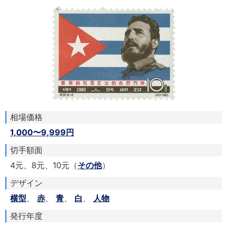
相場価格
1,000〜9,999円
切手額面
4元、8元、10元（
その他
）
デザイン
横型
、
赤
、
青
、
白
、
人物
発行年度