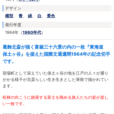
デザイン
横型
、
青
、
緑
、
白
、
景色
発行年度
1964年（
1960年代
）
葛飾北斎が描く富嶽三十六景の内の一枚『東海道
保土ヶ谷』を据えた国際文通週間1964年の記念切手
です。
宿場町として栄えていた保土ヶ谷の地を江戸の人々が通り
がかる様子が北斎らしい生き生きとした筆致で描かれてい
ます。
松林の向こうに鎮座する富士を眺める旅人たちの姿が楽し
い一枚です。