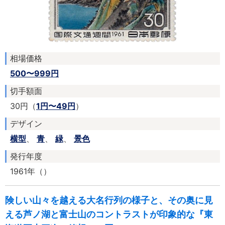
相場価格
500〜999円
切手額面
30円（
1円〜49円
）
デザイン
横型
、
青
、
緑
、
景色
発行年度
1961年（）
険しい山々を越える大名行列の様子と、その奥に見
える芦ノ湖と富士山のコントラストが印象的な『東