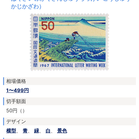
かじかざわ）
相場価格
1〜499円
切手額面
50円（）
デザイン
横型
、
青
、
緑
、
白
、
景色