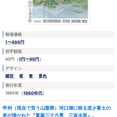
相場価格
1〜499円
切手額面
40円（
1円〜49円
）
デザイン
横型
、
黄
、
青
、
景色
発行年度
1965年（
1960年代
）
甲州（現在で言う山梨県）河口湖に映る逆さ富士の
姿が描かれた『富嶽三十六景 三坂水面』。