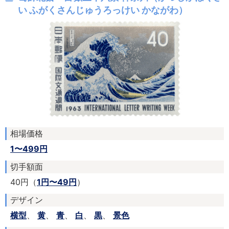
い ふがくさんじゅうろっけい かながわ）
相場価格
1〜499円
切手額面
40円（
1円〜49円
）
デザイン
横型
、
黄
、
青
、
白
、
黒
、
景色