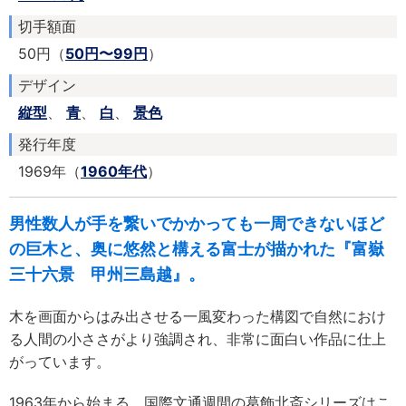
切手額面
50円（
50円〜99円
）
デザイン
縦型
、
青
、
白
、
景色
発行年度
1969年（
1960年代
）
男性数人が手を繋いでかかっても一周できないほど
の巨木と、奥に悠然と構える富士が描かれた『富嶽
三十六景 甲州三島越』。
木を画面からはみ出させる一風変わった構図で自然におけ
る人間の小ささがより強調され、非常に面白い作品に仕上
がっています。
1963年から始まる、国際文通週間の葛飾北斎シリーズはこ