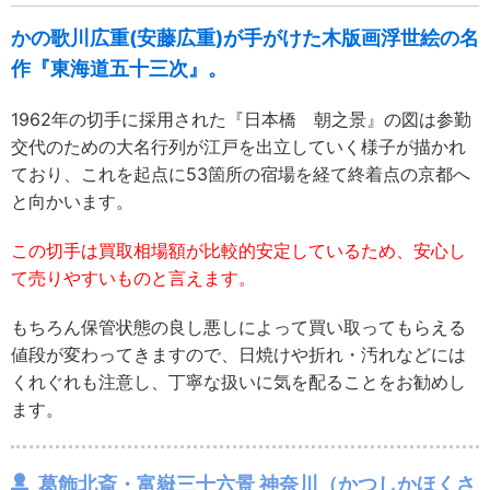
かの歌川広重(安藤広重)が手がけた木版画浮世絵の名
作『東海道五十三次』。
1962年の切手に採用された『日本橋 朝之景』の図は参勤
交代のための大名行列が江戸を出立していく様子が描かれ
ており、これを起点に53箇所の宿場を経て終着点の京都へ
と向かいます。
この切手は買取相場額が比較的安定しているため、安心し
て売りやすいものと言えます。
もちろん保管状態の良し悪しによって買い取ってもらえる
値段が変わってきますので、日焼けや折れ・汚れなどには
くれぐれも注意し、丁寧な扱いに気を配ることをお勧めし
ます。
葛飾北斎・富嶽三十六景 神奈川（かつしかほくさ