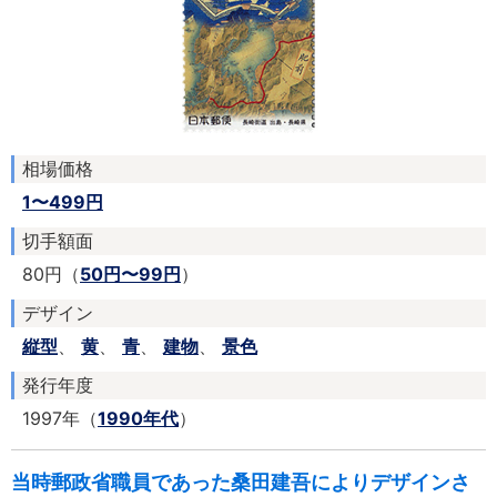
相場価格
1〜499円
切手額面
80円（
50円〜99円
）
デザイン
縦型
、
黄
、
青
、
建物
、
景色
発行年度
1997年（
1990年代
）
当時郵政省職員であった桑田建吾によりデザインさ